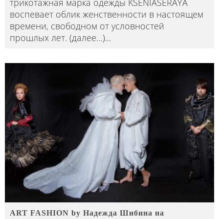
трикотажная марка одежды KSENIASERAYA
воспевает облик женственности в настоящем
времени, свободном от условностей
прошлых лет. (далее…)
...
ART FASHION by Надежда Шибина на