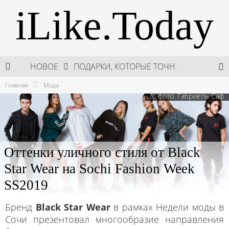
iLike.Today
НОВОЕ
ПОДАРКИ, КОТОРЫЕ ТОЧНО ПОРАДУЮТ БЛИЗКИХ В МАЙСКИЕ ПРАЗДНИКИ
Главная
Мода
В МОСКВЕ СОСТОЯЛСЯ ПЯТЫЙ СЕЗОН НЕДЕЛИ ВЫСОКОЙ МОДЫ РОССИИ
фото: Габриель Саф
НЕДЕЛЯ ВЫСОКОЙ МОДЫ РОССИИ: НОВАЯ ГЛАВА ОТЕЧЕСТВЕННОГО КУТЮРА
ШКОЛА ШЕФА: КУХНЯ НОВОГО ВРЕМЕНИ 2026
Оттенки уличного стиля от Black
Star Wear на Sochi Fashion Week
SS2019
Бренд
Black Star Wear
в рамках Недели моды в
Сочи презентовал многообразие направления