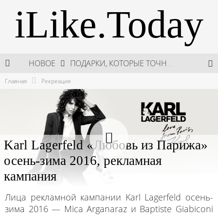
iLike.Today
НОВОЕ
ПОДАРКИ, КОТОРЫЕ ТОЧНО ПОРАДУЮТ БЛИЗКИХ В МАЙСКИЕ ПРАЗДНИКИ
Главная
Рекреация
В МОСКВЕ СОСТОЯЛСЯ ПЯТЫЙ СЕЗОН НЕДЕЛИ ВЫСОКОЙ МОДЫ РОССИИ
НЕДЕЛЯ ВЫСОКОЙ МОДЫ РОССИИ: НОВАЯ ГЛАВА ОТЕЧЕСТВЕННОГО КУТЮРА
ШКОЛА ШЕФА: КУХНЯ НОВОГО ВРЕМЕНИ 2026
Karl Lagerfeld «Любовь из Парижа»
осень-зима 2016, рекламная
кампания
Лица рекламной кампании Karl Lagerfeld осень-
зима 2016 — Mica Arganaraz и Baptiste Giabiconi