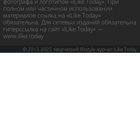
фотографа и логотипом «iLike.Today». При
полном или частичном использовании
материалов ссылка на «iLike.Today»
обязательна. Для сетевых изданий обязательна
гиперссылка на сайт «iLike.Today» —
www.ilike.today
© 2013-2025 творческий lifestyle журнал iLike.Today