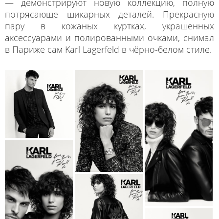
— демонстрируют новую коллекцию, полную
потрясающе шикарных деталей. Прекрасную
пару в кожаных куртках, украшенных
аксессуарами и полированными очками, снимал
в Париже сам Karl Lagerfeld в чёрно-белом стиле.