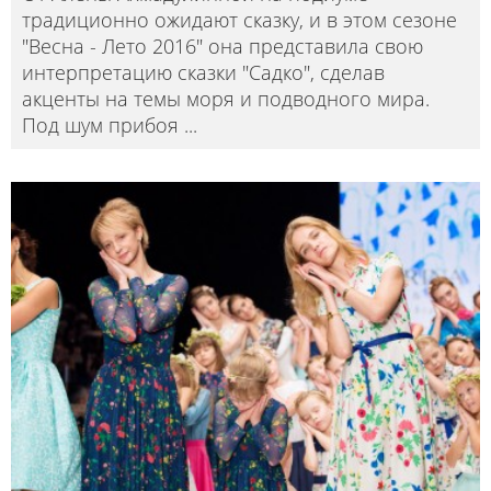
традиционно ожидают сказку, и в этом сезоне
"Весна - Лето 2016" она представила свою
интерпретацию сказки "Садко", сделав
акценты на темы моря и подводного мира.
Под шум прибоя
...