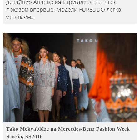
дизайнер Анастасия Стругалева вышла с
показом впервые. Модели FUREDDO легко
узнаваем
...
Tako Mekvabidze на Mercedes-Benz Fashion Week
Russia, SS2016