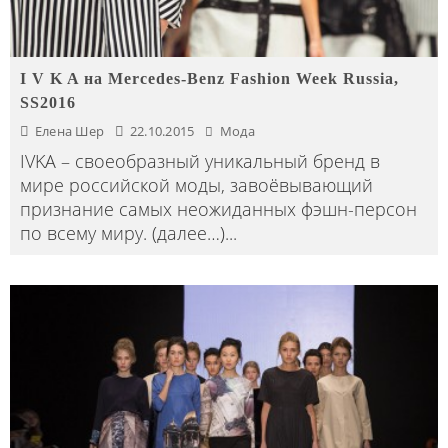
I V K A на Mercedes-Benz Fashion Week Russia,
SS2016
Елена Шер
22.10.2015
Мода
IVKA – своеобразный уникальный бренд в
мире российской моды, завоёвывающий
признание самых неожиданных фэшн-персон
по всему миру. (далее…)
...