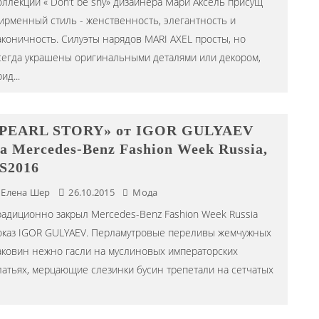
оллекции « Don’t be shy» дизайнера Мари Аксель присущ
ирменный стиль - женственность, элегантность и
аконичность. Силуэты нарядов MARI AXEL просты, но
сегда украшены оригинальными деталями или декором,
рид
...
PEARL STORY» от IGOR GULYAEV
а Mercedes-Benz Fashion Week Russia,
S2016
Елена Шер
26.10.2015
Мода
радиционно закрыл Mercedes-Benz Fashion Week Russia
оказ IGOR GULYAEV. Перламутровые переливы жемчужных
аковин нежно гасли на муслиновых императорских
латьях, мерцающие слезинки бусин трепетали на сетчатых