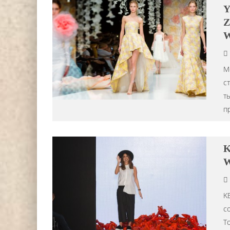
Z
W
М
с
ты
п
K
W
K
с
Т