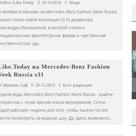
Editor iLike.Today
25.10.2016
Мода
3 октября в Манеже на Mercedes-Benz Fashion Week Russia
рошел показ новой коллекции SS16 дизайнера
лександры Ванюшиной, в которой слились
ункциональные архитектурные формы и чувственная
енственностью. (да
...
ORAK)
Like.Today на Mercedes-Benz Fashion
ИВАЛЯ
ШКОЛА ШЕФА: КУХНЯ НОВОГО
eek Russia s31
ВРЕМЕНИ 2026
Габриель Саф
25.12.2015
Блог редакции
Editor iLike.Today
09.06.2026
еделя моды Mercedes-Benz Fashion Week Russia - крайне
нтересное с точки зрения опыта мероприятие. Сотни
юдей работают неделю для того, чтобы тысячи гостей
могли посмотреть на модные шоу. Да, здесь возможнос
...