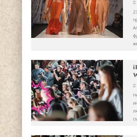
2
п
А
ф
ж
DJ НИККА ЛОРАК (NIKKA L
i
СТАЛА ХЕДЛАЙНЕРОМ ФЕСТ
W
АНАНДА 2024 Г.
Editor iLike.Today
15.07.2024
Н
и
л
с