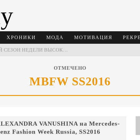
ay
ХРОНИКИ
МОДА
МОТИВАЦИЯ
РЕКР
В МОСКВЕ СОСТОЯЛСЯ ПЯТЫЙ СЕЗОН НЕДЕЛИ ВЫСОКОЙ МОДЫ РОССИИ
НЕДЕЛЯ ВЫСОКОЙ МОДЫ РОССИИ: НОВАЯ ГЛАВА ОТЕЧЕСТВЕННОГО КУТЮРА
ОТМЕЧЕНО
 ВРЕМЕНИ 2026
MBFW SS2016
ПОДАРКИ, КОТОРЫЕ ТОЧНО ПОРАДУЮТ БЛИЗКИХ В МАЙСКИЕ ПРАЗДНИКИ
LEXANDRA VANUSHINA на Mercedes-
enz Fashion Week Russia, SS2016