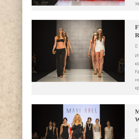
з
F
R
И
к
F
н
к
M
W