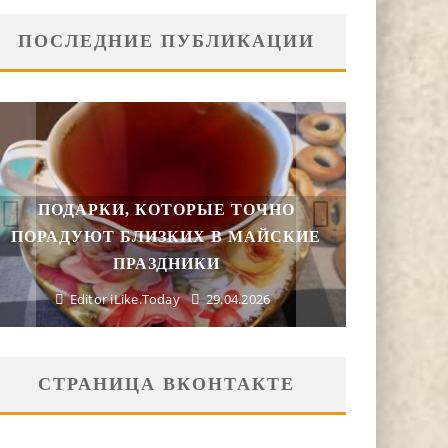
ПОСЛЕДНИЕ ПУБЛИКАЦИИ
ПОДАРКИ, КОТОРЫЕ ТОЧНО
В МОС
ПОРАДУЮТ БЛИЗКИХ В МАЙСКИЕ
СЕЗОН 
ПРАЗДНИКИ
Editor iLike.Today
29.04.2026
Ed
СТРАНИЦА ВКОНТАКТЕ