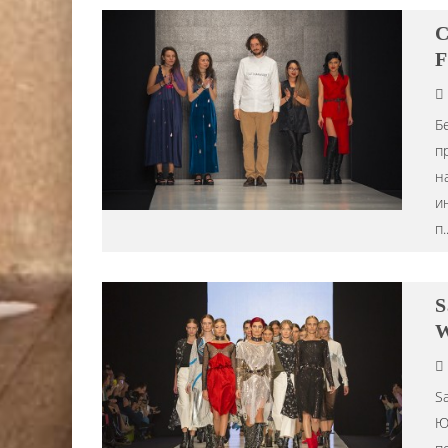
C
F
Б
п
н
и
п
.
S
W
S
Ю