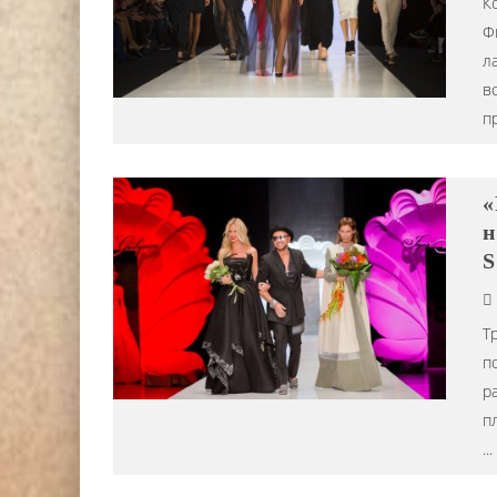
К
Ф
л
в
п
«
н
S
Т
п
р
п
...