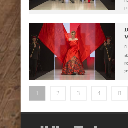
п
р
D
W
«
к
у
1
2
3
4