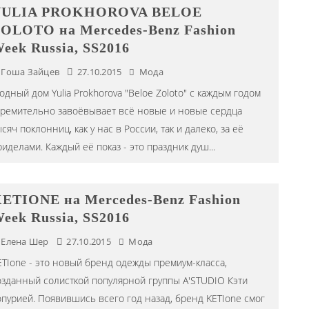
YULIA PROKHOROVA BELOE
OLOTO на Mercedes-Benz Fashion
eek Russia, SS2016
Гоша Зайцев
27.10.2015
Мода
одный дом Yulia Prokhorova "Beloe Zoloto" с каждым годом
тремительно завоёвывает всё новые и новые сердца
сяч поклонниц, как у нас в России, так и далеко, за её
риделами. Каждый её показ - это праздник душ
...
ETIONE на Mercedes-Benz Fashion
eek Russia, SS2016
Елена Шер
27.10.2015
Мода
ETIone - это новый бренд одежды премиум-класса,
озданный солисткой популярной группы A'STUDIO Кэти
опурией. Появившись всего год назад, бренд KETIone смог