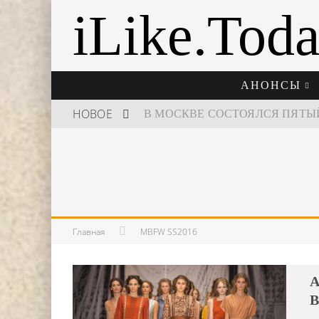
iLike.Tod
АНОНСЫ
НОВОЕ
ШКОЛА ШЕФА: КУХНЯ НОВОГО
Главная
MBFW SS2016
A
B