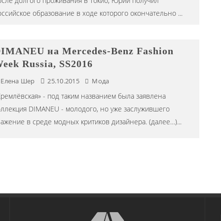
осле долгого проживания в Токио, Юрий получил
оссийское образование в ходе которого окончательно
...
IMANEU на Mercedes-Benz Fashion
eek Russia, SS2016
Елена Шер
25.10.2015
Мода
Кремлёвская» - под таким названием была заявлена
оллекция DIMANEU - молодого, но уже заслужившего
важение в среде модных критиков дизайнера. (далее…)
...