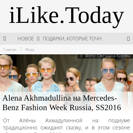
iLike.Today
ПОДАРКИ, КОТОРЫЕ ТОЧНО ПОРАДУЮТ БЛИЗКИХ В МАЙСКИЕ ПРАЗДНИКИ
НОВОЕ
В МОСКВЕ СОСТОЯЛСЯ ПЯТЫЙ СЕЗОН НЕДЕЛИ ВЫСОКОЙ МОДЫ РОССИИ
Главная
Мода
Фото: Светлана Бурова
НЕДЕЛЯ ВЫСОКОЙ МОДЫ РОССИИ: НОВАЯ ГЛАВА ОТЕЧЕСТВЕННОГО КУТЮРА
ШКОЛА ШЕФА: КУХНЯ НОВОГО ВРЕМЕНИ 2026
Alena Akhmadullina на Mercedes-
Benz Fashion Week Russia, SS2016
От Алёны Ахмадулинной на подиуме
традиционно ожидают сказку, и в этом сезоне