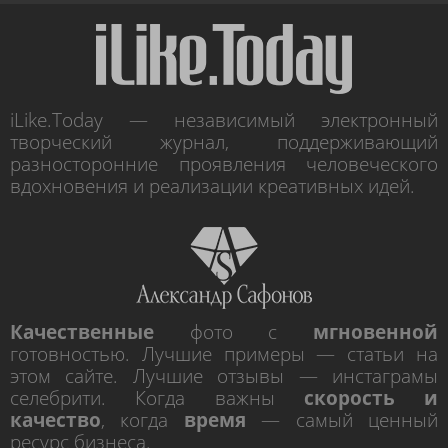
iLike.Today — независимый электронный
творческий журнал, поддерживающий
разносторонние проявления человеческого
вдохновения и реализации креативных идей.
Качественные
фото с
мгновенной
готовностью. Лучшие примеры — статьи на
этом сайте. Лучшие отзывы — инстаграмы
селебрити. Когда важны
скорость и
качество
, когда
время
— самый ценный
ресурс бизнеса.