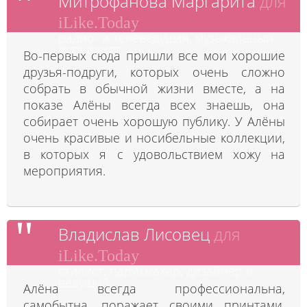
Митрофанова Маргарита
для
iLike.Today
радио- и телеведущая, музыкальный
журналист
Во-первых сюда пришли все мои хорошие
друзья-подруги, которых очень сложно
собрать в обычной жизни вместе, а на
показе Алёны всегда всех знаешь, она
собирает очень хорошую публику. У Алёны
очень красивые и носибельные коллекции,
в которых я с удовольствием хожу на
мероприятия.
Владислав Лисовец
для
iLike.Today
стилист, парикмахер, дизайнер и
ведущий
Алёна всегда профессиональна,
самобытна, поражает своими принтами.