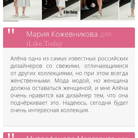
Мария Кожевникова
для
iLike.Today
актриса, депутат Государственной думы
Федерального собрания Российской
Алёна одна из самых известных российских
Федерации VI созыва
дизайнеров со свежими, отличающимися
от других коллекциями, но при этом всегда
женственными. Мода модой, но женщина
должна оставаться женщиной, и мне Алёна
очень нравится как дизайнер тем, что она
подчёркивает это. Надеюсь, сегодня будет
очень интересная коллекция.