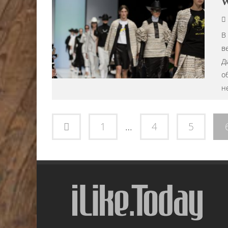
W
В
в
Д
о
н
1
…
4
5