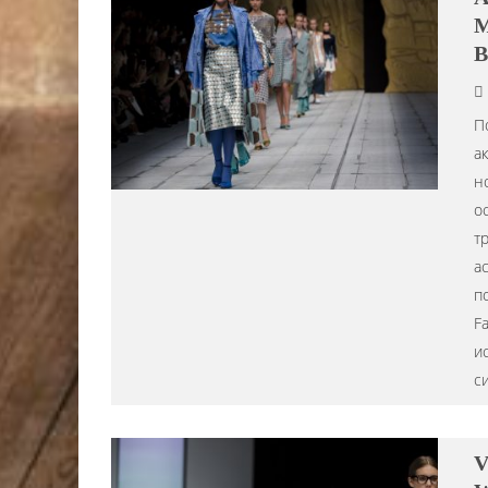
M
В
П
а
н
о
т
а
п
Fa
и
с
V