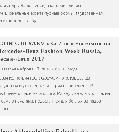
лександры Ванюшиной, в которой слились
ункциональные архитектурные формы и чувственная
енственностью. (да
...
GOR GULYAEV «За 7-ю печатями» на
ercedes-Benz Fashion Week Russia,
есна-Лето 2017
Наталья Реброва
20.10.2016
Мода
овая коллекция IGOR GULYAEV - это, как всегда,
рациозная и утонченная история о современной
люблённой паре мегаполиса. Их внутренний мир - тайна
а семью печатями, недоступная для беглых взглядов
олпы.
lena Akhmadullina Faberlic на