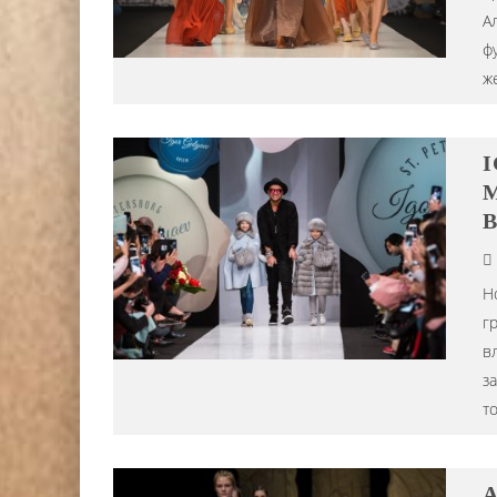
А
ф
ж
I
M
В
Н
г
в
з
т
A