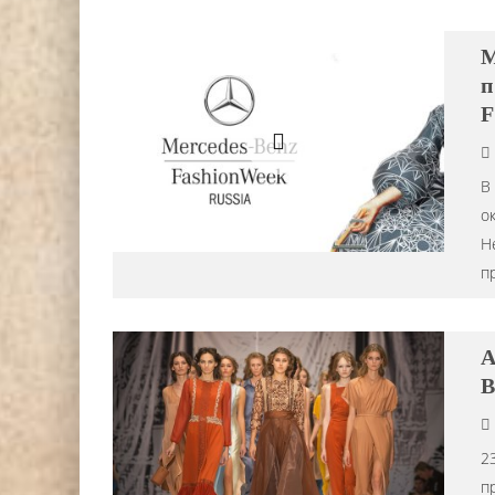
M
п
F
В
о
Н
п
A
B
2
п