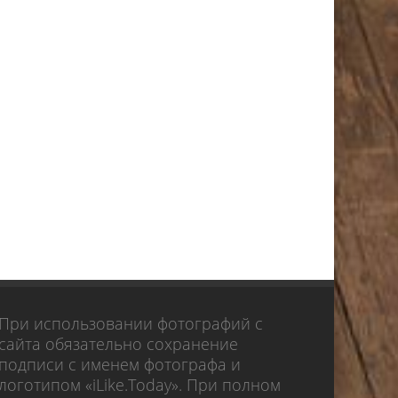
При использовании фотографий с
сайта обязательно сохранение
подписи с именем фотографа и
логотипом «iLike.Today». При полном