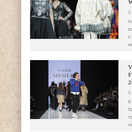
W
К
в
и
и
V
F
2
В
б
п
н