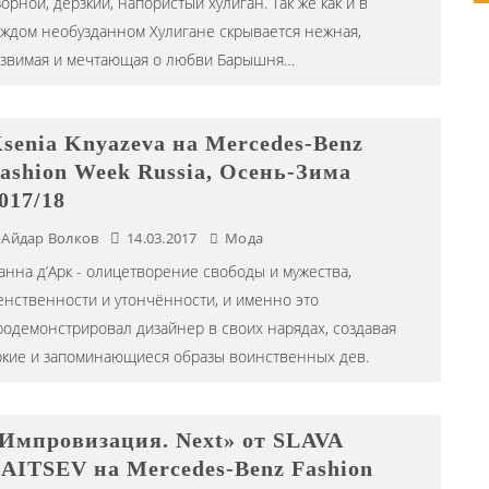
орной, дерзкий, напористый хулиган. Так же как и в
аждом необузданном Хулигане скрывается нежная,
язвимая и мечтающая о любви Барышня…
senia Knyazeva на Mercedes-Benz
ashion Week Russia, Осень-Зима
017/18
Айдар Волков
14.03.2017
Мода
анна д’Арк - олицетворение свободы и мужества,
енственности и утончённости, и именно это
родемонстрировал дизайнер в своих нарядах, создавая
ркие и запоминающиеся образы воинственных дев.
Импровизация. Next» от SLAVA
AITSEV на Mercedes-Benz Fashion