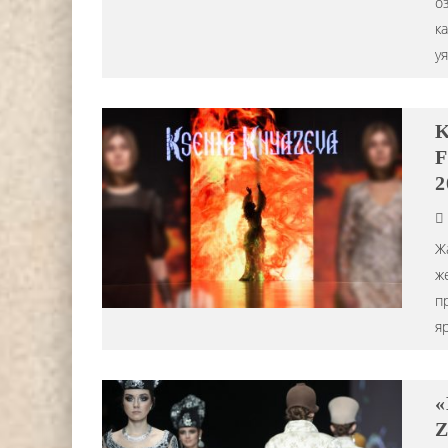
оз
к
у
K
F
2
Ж
ж
п
я
«
Z