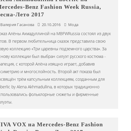
ercedes-Benz Fashion Week Russia,
есна-Лето 2017
Валерия Гасанова
20.10.2016
Мода
оказ Алёны Ахмадуллиной на MBFWRussia состоял из двух
ктов. В первом любительница сказок представила свою
овую коллекцию «Три царевны подземного царства». За
снову коллекции был выбран силуэт русского костюма -
рапеция, с которой Алёна изящно играет, добавив
ссиметрию и многослойность. Второй акт показа был
освящён трём капсульным коллекциям, созданным для
berlic by Alena Akhmadullina, в которых традиционно
спользовались фольклорные сюжеты и фирменные
илуэты.
IVA VOX на Mercedes-Benz Fashion