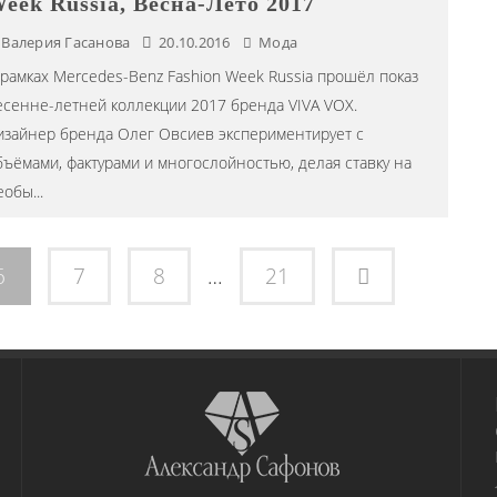
eek Russia, Весна-Лето 2017
Валерия Гасанова
20.10.2016
Мода
 рамках Mercedes-Benz Fashion Week Russia прошёл показ
есенне-летней коллекции 2017 бренда VIVA VOX.
изайнер бренда Олег Овсиев экспериментирует с
бъёмами, фактурами и многослойностью, делая ставку на
еобы
...
6
7
8
…
21