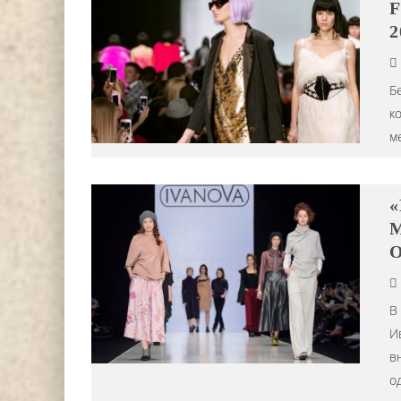
F
2
Б
к
м
«
DJ НИККА ЛОРАК (NIKKA L
M
СТАЛА ХЕДЛАЙНЕРОМ ФЕСТ
О
АНАНДА 2024 Г.
Editor iLike.Today
15.07.2024
В
И
в
о