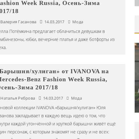
ashion Week Russia, Осень-Зима
017/18
Валерия Гасанова
14.03.2017
Мода
елла Потёмкина предлагает облачиться девушкам в
омбинезоны, юбки, вечерние платья и даже ботфорты из
еха.
Барышня/хулиган» от IVANOVA на
ORAK)
ercedes-Benz Fashion Week Russia,
ИВАЛЯ
ШКОЛА ШЕФА: КУХНЯ НОВОГО
сень-Зима 2017/18
ВРЕМЕНИ 2026
Наталья Реброва
14.03.2017
Мода
Editor iLike.Today
09.06.2026
 новой коллекции IVANOVA «Барышня/хулиган» Юля
ванова закладывает в каждую вещь идею о том, что
нутри каждой утончённой и хрупкой барышни живёт ещё
дин персонаж, с которым знакомят не сразу и не всех: