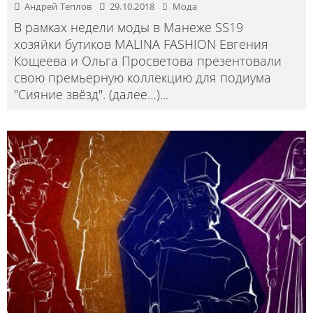
Андрей Теплов
29.10.2018
Мода
В рамках недели моды в Манеже SS19
хозяйки бутиков MALINA FASHION Евгения
Кощеева и Ольга Просветова презентовали
свою премьерную коллекцию для подиума
"Сияние звёзд". (далее…)
...