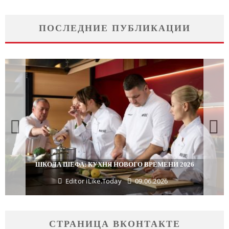
ПОСЛЕДНИЕ ПУБЛИКАЦИИ
ПОДАРКИ, КОТОРЫЕ ТОЧНО ПОРАДУЮ
ВРЕМЕНИ 2026
МАЙСКИЕ ПРАЗДНИКИ
06.2026
Editor iLike.Today
29.04.
СТРАНИЦА ВКОНТАКТЕ