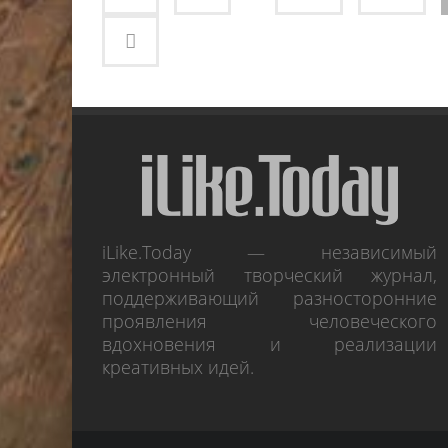
iLike.Today — независимый
электронный творческий журнал,
поддерживающий разносторонние
проявления человеческого
вдохновения и реализации
креативных идей.