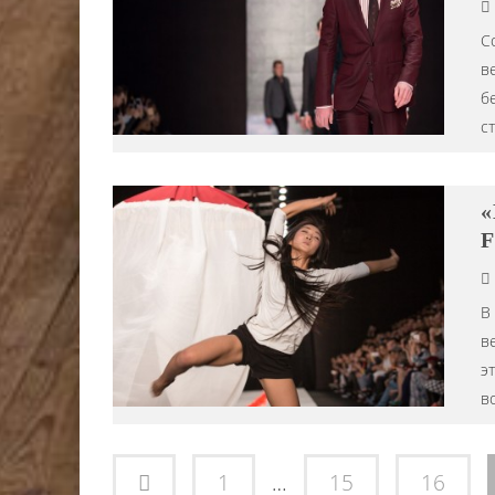
С
в
б
с
«
F
В
в
э
в
1
…
15
16