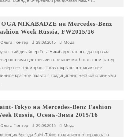
оссии? Бренд в очередной раз доказал нам, чт
...
OGA NIKABADZE на Mercedes-Benz
ashion Week Russia, FW2015/16
Ольга Гюнтер
29.03.2015
Мода
рузинский дизайнер Гога Никабадзе как всегда поразил
евероятными цветовыми сочетаниями, богатством фактур
 совершенством кроя. Показ открыло потрясающее
линное красное пальто с традиционно необработанными
.
aint-Tokyo на Mercedes-Benz Fashion
eek Russia, Осень-Зима 2015/16
Ольга Гюнтер
29.03.2015
Мода
оллекция бренда Saint-Tokyo традиционно порадовала