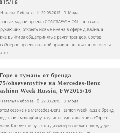
015/16
Наталья Реброва
29.03.2015
Мода
лавные задачи проекта CONTRAFASHION - поразить
кружающих, открыть новые имена в сфере дизайна, а
акже выйти за общепринятые рамки трендов. Состав
изайнеров проекта по этой причине постоянно меняется,
о-то
...
Горе о туман» от бренда
75/ohseventyfive на Mercedes-Benz
ashion Week Russia, FW2015/16
Наталья Реброва
29.03.2015
Мода
 этом сезоне на Mercedes-Benz Fashion Week Russia бренд
редставил молодёжную-хулиганскую коллекцию «Горе о
уман». Кто лучше русского дизайнера сделает одежду для