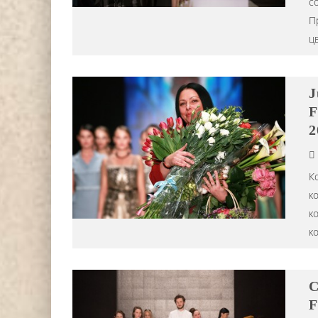
с
П
ц
J
F
2
Ко
ко
к
к
C
F