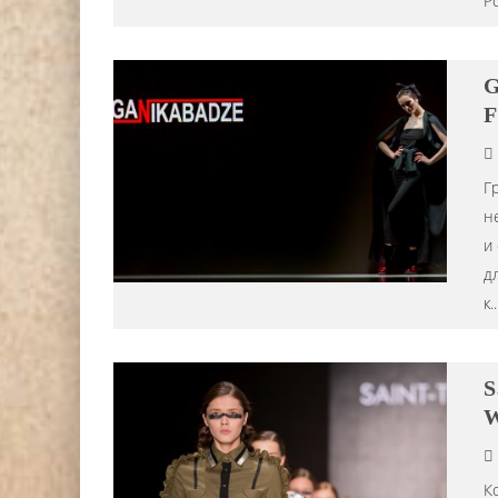
Р
G
F
Г
н
и
д
к
..
S
W
К