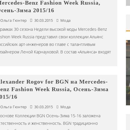
ercedes-Benz Fashion Week Russia,
сень-Зима 2015/16
Ольга Гюнтер
30.03.2015
Мода
 рамках 30 сезона Недели высокой моды Mercedes-Benz
ashion Week Russia представил свои коллекции Альянс
оссийских арт-инженеров во главе с талантливым
изайнером Леной Карнауховой. В состав «Альянса» входят
ORAK)
ТИВАЛЯ
ШКОЛА ШЕФА: КУХНЯ НОВОГО
lexander Rogov for BGN на Mercedes-
ВРЕМЕНИ 2026
enz Fashion Week Russia, Осень-Зима
015/16
4
Editor iLike.Today
09.06.2026
Ольга Гюнтер
30.03.2015
Мода
 основе Коллекции BGN Осень-Зима 15-16 заложена
стественность и женственность. BGN традиционно