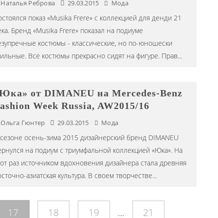
Наталья Реброва
29.03.2015
Мода
остоялся показ «Musika Frere» с коллекцией для денди 21
ека. Бренд «Musika Frere» показал на подиуме
езупречные костюмы - классические, но по-юношески
тильные. Все костюмы прекрасно сидят на фигуре. Прав
...
Юка» от DIMANEU на Mercedes-Benz
ashion Week Russia, AW2015/16
Ольга Гюнтер
29.03.2015
Мода
 сезоне осень-зима 2015 дизайнерский бренд DIMANEU
ернулся на подиум с триумфальной коллекцией «Юка». На
тот раз источником вдохновения дизайнера стала древняя
осточно-азиатская культура. В своем творчестве
...
17
18
19
…
21