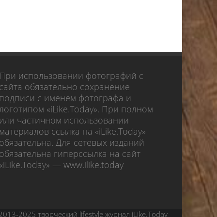
При использовании фотографий с
сайта обязательно сохранение
подписи с именем фотографа и
логотипом «iLike.Today». При полном
или частичном использовании
материалов ссылка на «iLike.Today»
обязательна. Для сетевых изданий
обязательна гиперссылка на сайт
«iLike.Today» — www.ilike.today
2013-2025 творческий lifestyle журнал iLike.Today