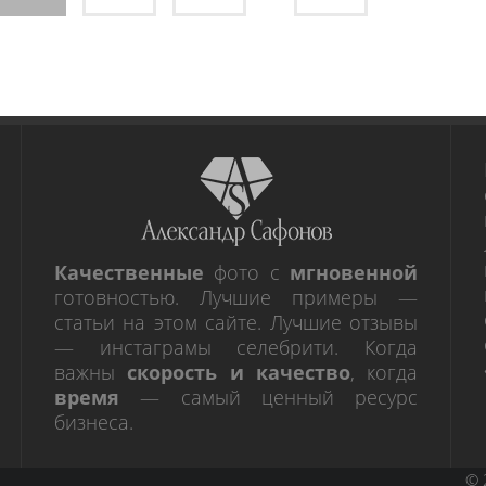
Качественные
фото с
мгновенной
готовностью. Лучшие примеры —
статьи на этом сайте. Лучшие отзывы
— инстаграмы селебрити. Когда
важны
скорость и качество
, когда
время
— самый ценный ресурс
бизнеса.
© 