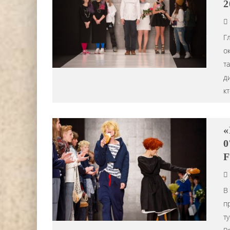
2
Г
о
т
д
кт
«
0
F
В
п
т