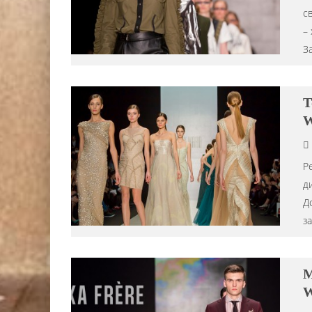
с
–
З
T
W
Р
д
До
з
M
W