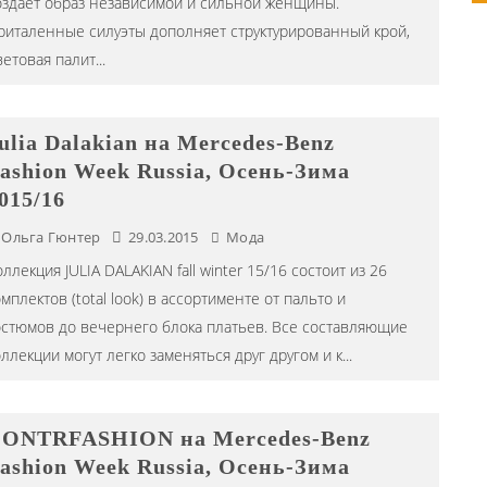
оздаёт образ независимой и сильной женщины.
риталенные силуэты дополняет структурированный крой,
ветовая палит
...
ulia Dalakian на Mercedes-Benz
ashion Week Russia, Осень-Зима
015/16
Ольга Гюнтер
29.03.2015
Мода
ллекция JULIA DALAKIAN fall winter 15/16 состоит из 26
мплектов (total look) в ассортименте от пальто и
остюмов до вечернего блока платьев. Все составляющие
оллекции могут легко заменяться друг другом и к
...
ONTRFASHION на Mercedes-Benz
ashion Week Russia, Осень-Зима