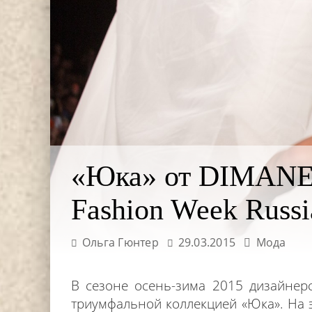
«Юка» от DIMANEU
Fashion Week Russ
Ольга Гюнтер
29.03.2015
Мода
В сезоне осень-зима 2015 дизайнер
триумфальной коллекцией «Юка». На 