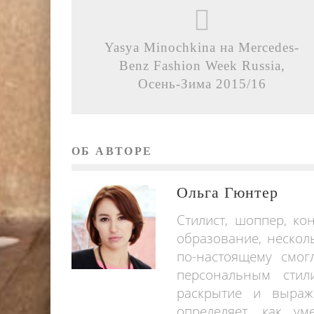
Yasya Minochkina на Mercedes-
Benz Fashion Week Russia,
Осень-Зима 2015/16
ОБ АВТОРЕ
Ольга Гюнтер
Стилист, шоппер, ко
образование, нескол
по-настоящему смог
персональным стил
раскрытие и выраж
определяет, как у