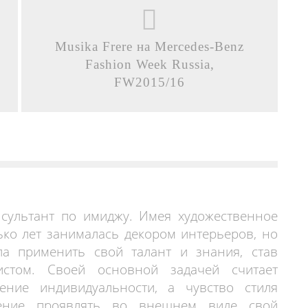
Musika Frere на Mercedes-Benz
Fashion Week Russia,
FW2015/16
нсультант по имиджу. Имея художественное
ько лет занималась декором интерьеров, но
ла применить свой талант и знания, став
истом. Своей основной задачей считает
ение индивидуальности, а чувство стиля
мение проявлять во внешнем виде свой