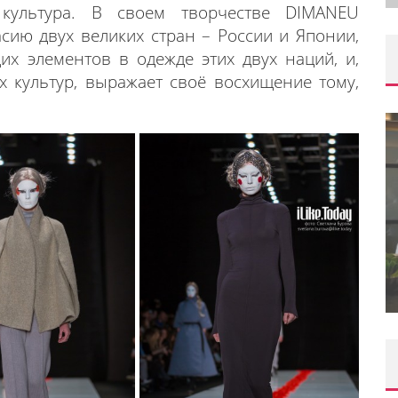
я культура. В своем творчестве DIMANEU
сию двух великих стран – России и Японии,
их элементов в одежде этих двух наций, и,
х культур, выражает своё восхищение тому,
ORAK)
ИВАЛЯ
ШКОЛА ШЕФА: КУХНЯ НОВОГО
ВРЕМЕНИ 2026
Editor iLike.Today
09.06.2026