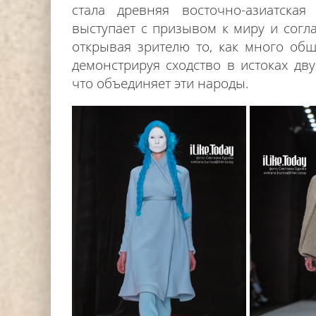
стала древняя восточно-азиатска
выступает с призывом к миру и согла
открывая зрителю то, как много общ
демонстрируя сходство в истоках дву
что объединяет эти народы.
DJ НИККА ЛОРАК (NIKKA L
СТАЛА ХЕДЛАЙНЕРОМ ФЕСТ
АНАНДА 2024 Г.
Editor iLike.Today
15.07.2024