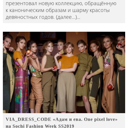
презентовал новую коллекцию, обращённую
к каноническим образам и шарму красоты
девяностных годов. (далее…)
...
VIA_DRESS_CODE «Адам и ева. One pixel love»
на Sochi Fashion Week SS2019