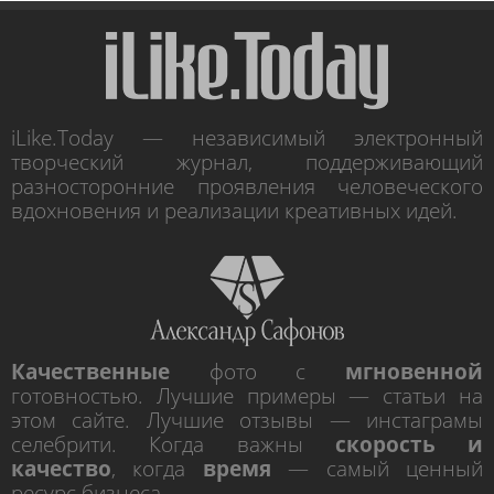
iLike.Today — независимый электронный
творческий журнал, поддерживающий
разносторонние проявления человеческого
вдохновения и реализации креативных идей.
Качественные
фото с
мгновенной
готовностью. Лучшие примеры — статьи на
этом сайте. Лучшие отзывы — инстаграмы
селебрити. Когда важны
скорость и
качество
, когда
время
— самый ценный
ресурс бизнеса.