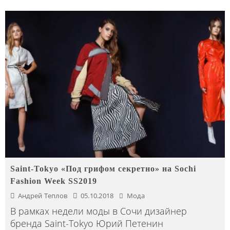
Saint-Tokyo «Под грифом секретно» на Sochi
Fashion Week SS2019
Андрей Теплов
05.10.2018
Мода
В рамках недели моды в Сочи дизайнер
бренда Saint-Tokyo Юрий Петенин