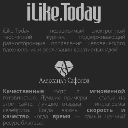
iLike.Today — независимый электронный
творческий журнал, поддерживающий
разносторонние проявления человеческого
вдохновения и реализации креативных идей.
Качественные
фото с
мгновенной
готовностью. Лучшие примеры — статьи на
этом сайте. Лучшие отзывы — инстаграмы
селебрити. Когда важны
скорость и
качество
, когда
время
— самый ценный
ресурс бизнеса.