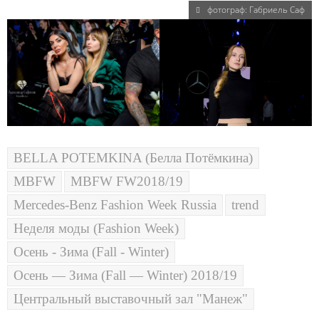
фотограф: Габриель Саф
BELLA POTEMKINA (Белла Потёмкина)
MBFW
MBFW FW2018/19
Mercedes-Benz Fashion Week Russia
trend
Неделя моды (Fashion Week)
Осень - Зима (Fall - Winter)
Осень — Зима (Fall — Winter) 2018/19
Центральный выставочный зал "Манеж"