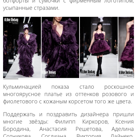
ботфорты и сумочки с фирменным логотипом,
усыпанные стразами.
Кульминацией показа стало роскошное
многоярусное платье из оттенков розового и
фиолетового с кожаным корсетом того же цвета.
Поддержать и поздравить дизайнера пришли
многие звёзды: Филипп Киркоров, Ксения
Бородина, Анастасия Решетова, Аделина
Сотникова, Согдиана, Виктория Дайнеко,