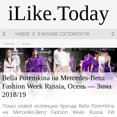
iLike.Today
В МОСКВЕ СОСТОЯЛСЯ ПЯТЫЙ СЕЗОН НЕДЕЛИ ВЫСОКОЙ МОДЫ РОССИИ
НОВОЕ
НЕДЕЛЯ ВЫСОКОЙ МОДЫ РОССИИ: НОВАЯ ГЛАВА ОТЕЧЕСТВЕННОГО КУТЮРА
Главная
Мода
Фото: Кира Никитина
ШКОЛА ШЕФА: КУХНЯ НОВОГО ВРЕМЕНИ 2026
ПОДАРКИ, КОТОРЫЕ ТОЧНО ПОРАДУЮТ БЛИЗКИХ В МАЙСКИЕ ПРАЗДНИКИ
Bella Potemkina на Mercedes-Benz
Fashion Week Russia, Осень — Зима
2018/19
Показ новой коллекции бренда Bella Potemkina
на Mercedes-Benz Fashion Week Russia FW