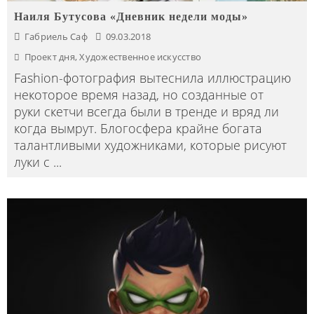
Наиля Бутусова «Дневник недели моды»
Габриель Саф
09.03.2018
Проект дня
,
Художественное искусство
Fashion-фотография вытеснила иллюстрацию
некоторое время назад, но созданные от
руки скетчи всегда были в тренде и вряд ли
когда вымрут. Блогосфера крайне богата
талантливыми художниками, которые рисуют
луки с
...