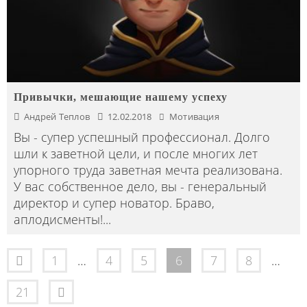
Привычки, мешающие нашему успеху
Андрей Теплов
12.02.2018
Мотивация
Вы - супер успешный профессионал. Долго
шли к заветной цели, и после многих лет
упорного труда заветная мечта реализована.
У вас собственное дело, вы - генеральный
директор и супер новатор. Браво,
аплодисменты!
...
1
…
4
5
6
7
8
…
21