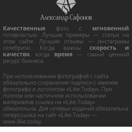
Качественные
фото с
мгновенной
готовностью. Лучшие примеры — статьи на
этом сайте. Лучшие отзывы — инстаграмы
селебрити. Когда важны
скорость и
качество
, когда
время
— самый ценный
ресурс бизнеса.
При использовании фотографий с сайта
обязательно сохранение подписи с именем
фотографа и логотипом «iLike.Today». При
полном или частичном использовании
материалов ссылка на «iLike.Today»
обязательна. Для сетевых изданий обязательна
гиперссылка на сайт «iLike.Today» —
www.ilike.today