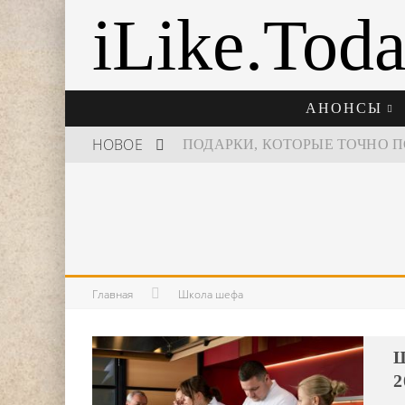
iLike.Tod
АНОНСЫ
НОВОЕ
ШКОЛА ШЕФА: КУХНЯ НОВОГО
Главная
Школа шефа
Ш
2