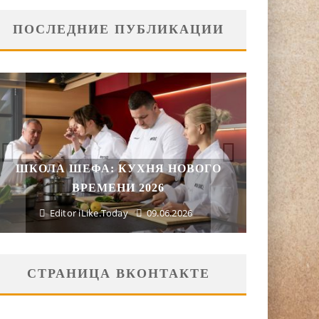
ПОСЛЕДНИЕ ПУБЛИКАЦИИ
ПОДА
ШКОЛА ШЕФА: КУХНЯ НОВОГО
ПОРАДУ
ВРЕМЕНИ 2026
Editor iLike.Today
09.06.2026
Ed
СТРАНИЦА ВКОНТАКТЕ