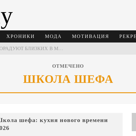
ay
ХРОНИКИ
МОДА
МОТИВАЦИЯ
РЕКР
ПОДАРКИ, КОТОРЫЕ ТОЧНО ПОРАДУЮТ БЛИЗКИХ В МАЙСКИЕ ПРАЗДНИКИ
В МОСКВЕ СОСТОЯЛСЯ ПЯТЫЙ СЕЗОН НЕДЕЛИ ВЫСОКОЙ МОДЫ РОССИИ
ОТМЕЧЕНО
НЕДЕЛЯ ВЫСОКОЙ МОДЫ РОССИИ: НОВАЯ ГЛАВА ОТЕЧЕСТВЕННОГО КУТЮРА
ШКОЛА ШЕФА
 ВРЕМЕНИ 2026
кола шефа: кухня нового времени
026