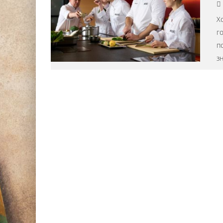
Х
го
п
з