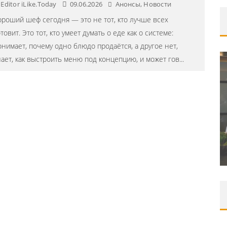
Editor iLike.Today
09.06.2026
Анонсы
,
Новости
ороший шеф сегодня — это не тот, кто лучше всех
товит. Это тот, кто умеет думать о еде как о системе:
онимает, почему одно блюдо продаётся, а другое нет,
нает, как выстроить меню под концепцию, и может гов
...
DJ НИККА ЛОРАК (NIKKA LORAK)
СТАЛА ХЕДЛАЙНЕРОМ ФЕСТИВАЛЯ
АНАНДА 2024 Г.
Editor iLike.Today
15.07.2024