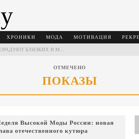
ay
ХРОНИКИ
МОДА
МОТИВАЦИЯ
РЕКР
ПОДАРКИ, КОТОРЫЕ ТОЧНО ПОРАДУЮТ БЛИЗКИХ В МАЙСКИЕ ПРАЗДНИКИ
В МОСКВЕ СОСТОЯЛСЯ ПЯТЫЙ СЕЗОН НЕДЕЛИ ВЫСОКОЙ МОДЫ РОССИИ
ОТМЕЧЕНО
НЕДЕЛЯ ВЫСОКОЙ МОДЫ РОССИИ: НОВАЯ ГЛАВА ОТЕЧЕСТВЕННОГО КУТЮРА
ПОКАЗЫ
 ВРЕМЕНИ 2026
еделя Высокой Моды России: новая
лава отечественного кутюра