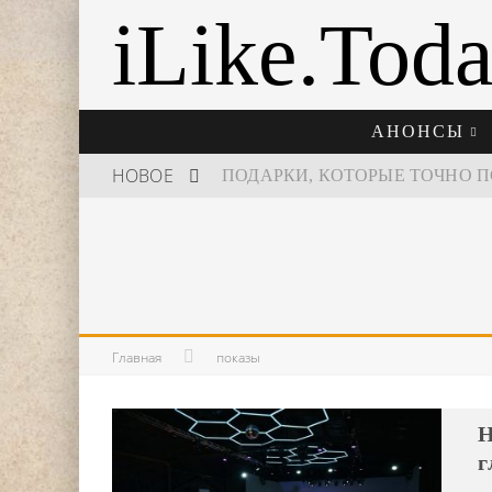
iLike.Tod
АНОНСЫ
НОВОЕ
ШКОЛА ШЕФА: КУХНЯ НОВОГО
Главная
показы
Н
г