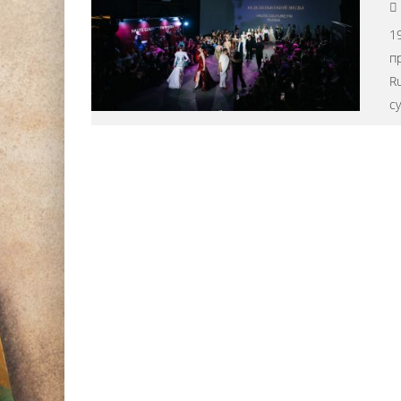
1
п
R
с
DJ НИККА ЛОРАК (NIKK
СТАЛА ХЕДЛАЙНЕРОМ Ф
АНАНДА 2024 Г
Editor iLike.Today
15.0