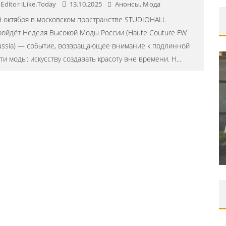
Editor iLike.Today
13.10.2025
Анонсы
,
Мода
9 октября в московском пространстве STUDIOHALL
ройдёт Неделя Высокой Моды России (Haute Couture FW
ussia) — событие, возвращающее внимание к подлинной
ути моды: искусству создавать красоту вне времени. Н
...
A LORAK)
ЕСТИВАЛЯ
ШКОЛА ШЕФА: КУХНЯ НОВОГО
.
ВРЕМЕНИ 2026
7.2024
Editor iLike.Today
09.06.2026