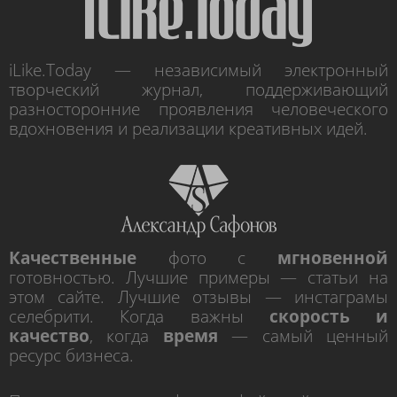
iLike.Today — независимый электронный
творческий журнал, поддерживающий
разносторонние проявления человеческого
вдохновения и реализации креативных идей.
Качественные
фото с
мгновенной
готовностью. Лучшие примеры — статьи на
этом сайте. Лучшие отзывы — инстаграмы
селебрити. Когда важны
скорость и
качество
, когда
время
— самый ценный
ресурс бизнеса.