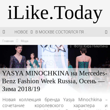
iLike.Today
НОВОЕ
В МОСКВЕ СОСТОЯЛСЯ ПЯТЫЙ СЕЗОН НЕДЕЛИ ВЫСОКОЙ МОДЫ РОССИИ
Главная
Мода
НЕДЕЛЯ ВЫСОКОЙ МОДЫ РОССИИ: НОВАЯ ГЛАВА ОТЕЧЕСТВЕННОГО КУТЮРА
Фото: Кира Никитина
ШКОЛА ШЕФА: КУХНЯ НОВОГО ВРЕМЕНИ 2026
ПОДАРКИ, КОТОРЫЕ ТОЧНО ПОРАДУЮТ БЛИЗКИХ В МАЙСКИЕ ПРАЗДНИКИ
YASYA MINOCHKINA на Mercedes-
Benz Fashion Week Russia, Осень —
Зима 2018/19
Новая коллекция бренда Yasya Minochkina –
сочетание королевского характера и