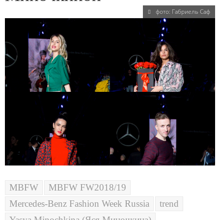
фото: Габриель Саф
MBFW
MBFW FW2018/19
Mercedes-Benz Fashion Week Russia
trend
Yasya Minochkina (Яся Миночкина)