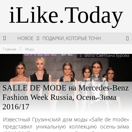
iLike.Today
НОВОЕ
ПОДАРКИ, КОТОРЫЕ ТОЧНО ПОРАДУЮТ БЛИЗКИХ В МАЙСКИЕ ПРАЗДНИКИ
Главная
Мода
В МОСКВЕ СОСТОЯЛСЯ ПЯТЫЙ СЕЗОН НЕДЕЛИ ВЫСОКОЙ МОДЫ РОССИИ
Фото: Светлана Бурова
НЕДЕЛЯ ВЫСОКОЙ МОДЫ РОССИИ: НОВАЯ ГЛАВА ОТЕЧЕСТВЕННОГО КУТЮРА
ШКОЛА ШЕФА: КУХНЯ НОВОГО ВРЕМЕНИ 2026
SALLE DE MODE на Mercedes-Benz
Fashion Week Russia, Осень-Зима
2016/17
Известный Грузинский дом моды «Salle de mode»
представил уникальную коллекцию осень-зима