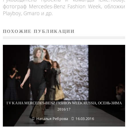
фотограф Mercedes-Benz Fashion Week, обложки
Playboy, Gmaro и др.
ПОХОЖИЕ ПУБЛИКАЦИИ
I V K A НА MERCEDES-BENZ FASHION WEEK RUSSIA, ОСЕНЬ-ЗИМА
2016/17
Наталья Реброва
16.03.2016