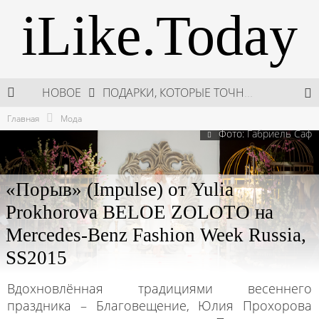
iLike.Today
НОВОЕ
ПОДАРКИ, КОТОРЫЕ ТОЧНО ПОРАДУЮТ БЛИЗКИХ В МАЙСКИЕ ПРАЗДНИКИ
Главная
Мода
В МОСКВЕ СОСТОЯЛСЯ ПЯТЫЙ СЕЗОН НЕДЕЛИ ВЫСОКОЙ МОДЫ РОССИИ
Фото:
Габриель Саф
НЕДЕЛЯ ВЫСОКОЙ МОДЫ РОССИИ: НОВАЯ ГЛАВА ОТЕЧЕСТВЕННОГО КУТЮРА
«Порыв» (Impulse) от Yulia
ШКОЛА ШЕФА: КУХНЯ НОВОГО ВРЕМЕНИ 2026
Prokhorova BELOE ZOLOTO на
Mercedes-Benz Fashion Week Russia,
SS2015
Вдохновлённая традициями весеннего
праздника – Благовещение, Юлия Прохорова