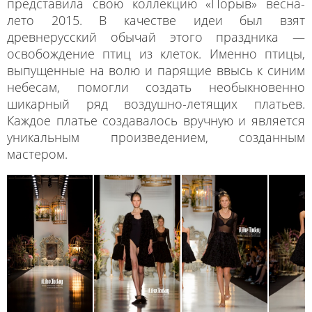
представила свою коллекцию «Порыв» весна-
лето 2015. В качестве идеи был взят
древнерусский обычай этого праздника —
освобождение птиц из клеток. Именно птицы,
выпущенные на волю и парящие ввысь к синим
небесам, помогли создать необыкновенно
шикарный ряд воздушно-летящих платьев.
Каждое платье создавалось вручную и является
уникальным произведением, созданным
мастером.