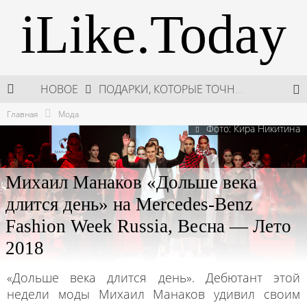
iLike.Today
ПОДАРКИ, КОТОРЫЕ ТОЧНО ПОРАДУЮТ БЛИЗКИХ В МАЙСКИЕ ПРАЗДНИКИ
НОВОЕ
В МОСКВЕ СОСТОЯЛСЯ ПЯТЫЙ СЕЗОН НЕДЕЛИ ВЫСОКОЙ МОДЫ РОССИИ
Главная
Мода
Фото: Кира Никитина
НЕДЕЛЯ ВЫСОКОЙ МОДЫ РОССИИ: НОВАЯ ГЛАВА ОТЕЧЕСТВЕННОГО КУТЮРА
ШКОЛА ШЕФА: КУХНЯ НОВОГО ВРЕМЕНИ 2026
Михаил Манаков «Дольше века
длится день» на Mercedes-Benz
Fashion Week Russia, Весна — Лето
2018
«Дольше века длится день». Дебютант этой
недели моды Михаил Манаков удивил своим