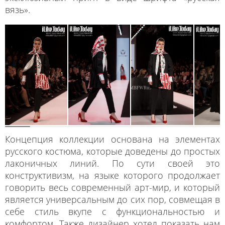
вязь».
Концепция коллекции основана на элементах
русского костюма, которые доведены до простых
лаконичных линий. По сути своей это
конструктивизм, на языке которого продолжает
говорить весь современный арт-мир, и который
является универсальным до сих пор, совмещая в
себе стиль вкупе с функциональностью и
комфортом. Также дизайнер хотел показать нам