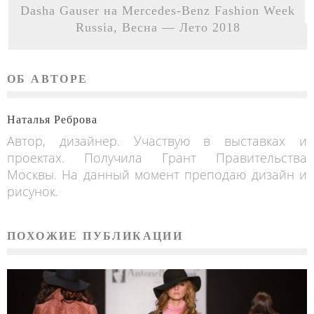
Dasha Gauser на Mercedes-Benz Fashion Week
Russia, Весна — Лето 2018
ОБ АВТОРЕ
Наталья Реброва
Автор, дизайнер. Участвую в выставках и
проектах. Получила Грант Правительства
Москвы. На данный момент преподаю дизайн и
рисунок.
ПОХОЖИЕ ПУБЛИКАЦИИ