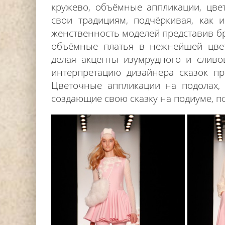
кружево, объёмные аппликации, цвет
свои традициям, подчёркивая, как 
женственность моделей представив бр
объёмные платья в нежнейшей цвет
делая акценты изумрудного и сливо
интерпретацию дизайнера сказок п
Цветочные аппликации на подолах,
создающие свою сказку на подиуме, по
DJ НИККА ЛОРАК (NI
СТАЛА ХЕДЛАЙНЕРОМ
АНАНДА 2024 
Editor iLike.Today
15