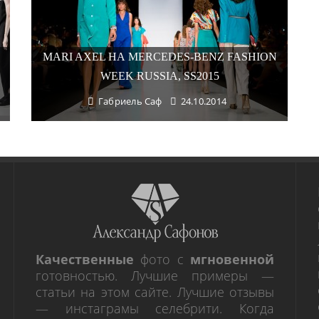
MARI AXEL НА MERCEDES-BENZ FASHION
WEEK RUSSIA, SS2015
Габриель Саф
24.10.2014
Качественные
фото с
мгновенной
готовностью. Лучшие примеры —
статьи на этом сайте. Лучшие отзывы
— инстаграмы селебрити. Когда