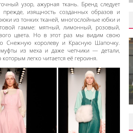
очный узор, ажурная ткань. Бренд следует
и прежде, изящность созданных образов и
юки из тонких тканей, многослойные юбки и
овой гамме: мятный, лимонный, розовый,
вого цвета. Но в этот раз мы видим свою
ро Снежную королеву и Красную Шапочку.
 муфты из меха и даже чепчики — детали,
 которым легко читается её героиня.
KKA LORAK)
 ФЕСТИВАЛЯ
ШКОЛА ШЕФА: КУХНЯ НОВОГ
Г.
ВРЕМЕНИ 2026
.07.2024
Editor iLike.Today
09.06.2026