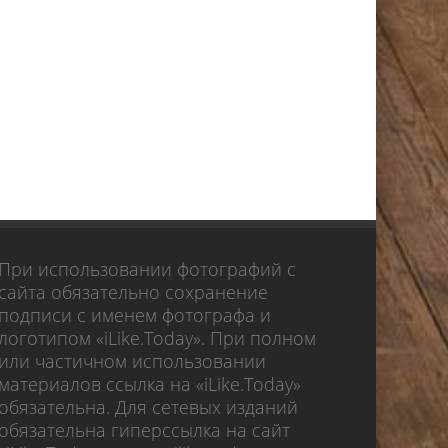
При использовании фотографий с
сайта обязательно сохранение
подписи с именем фотографа и
логотипом «iLike.Today». При полном
или частичном использовании
материалов ссылка на «iLike.Today»
обязательна. Для сетевых изданий
обязательна гиперссылка на сайт