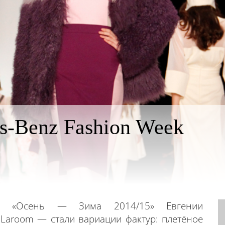
s-Benz Fashion Week
ии «Осень — Зима 2014/15» Евгении
Laroom — стали вариации фактур: плетёное