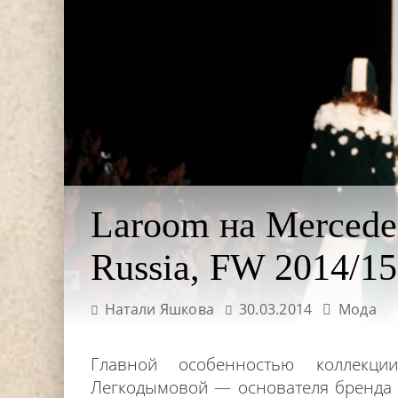
Laroom на Mercede
Russia, FW 2014/15
Натали Яшкова
30.03.2014
Мода
Главной особенностью коллекц
Легкодымовой — основателя бренда 