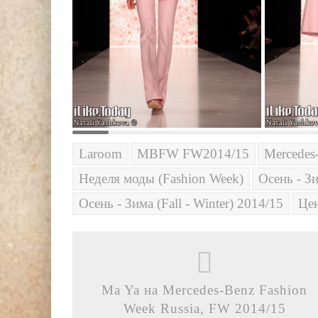
Laroom
MBFW FW2014/15
Mercedes
Неделя моды (Fashion Week)
Осень - Зи
Осень - Зима (Fall - Winter) 2014/15
Це
Ma Ya на Mercedes-Benz Fashion
Week Russia, FW 2014/15