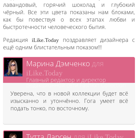
лавандовый, горячий шоколад и глубокий
чёрный. Все эти цвета показаны нам блоками,
как бы повествуя о всех этапах любви и
быстротечности человеческого бытия.
Редакция
поздравляет дизайнера с
iLike.Today
ещё одним блистательным показом!!!
Марина Дэмченко
для
iLike.Today
Главный редактор и директор
редакционной сети Fashion Collection
Уверена, что в новой коллекции будет всё
изысканно и утончённо. Гога умеет всё
подать тонко, по восточному.
Тутта Ларсен
для
iLike.Today