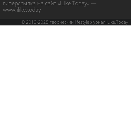
гиперссылка на сайт «iLike.Today» —
www.ilike.today
© 2013-2025 творческий lifestyle журнал iLike.Today