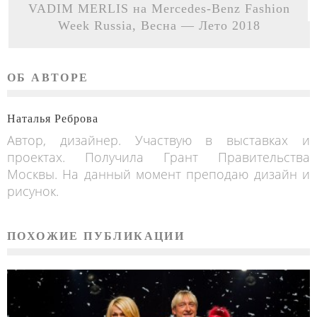
VADIM MERLIS на Mercedes-Benz Fashion
Week Russia, Весна — Лето 2018
ОБ АВТОРЕ
Наталья Реброва
Автор, дизайнер. Участвую в выставках и
проектах. Получила Грант Правительства
Москвы. На данный момент преподаю дизайн и
рисунок.
ПОХОЖИЕ ПУБЛИКАЦИИ