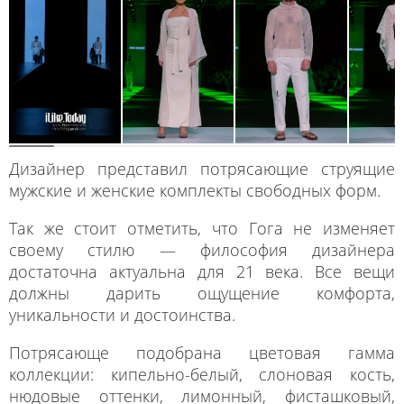
Дизайнер представил потрясающие струящие
мужские и женские комплекты свободных форм.
Так же стоит отметить, что Гога не изменяет
своему стилю — философия дизайнера
достаточна актуальна для 21 века. Все вещи
должны дарить ощущение комфорта,
уникальности и достоинства.
Потрясающе подобрана цветовая гамма
коллекции: кипельно-белый, слоновая кость,
нюдовые оттенки, лимонный, фисташковый,