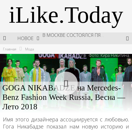
iLike.Today
НОВОЕ
НЕДЕЛЯ ВЫСОКОЙ МОДЫ РОССИИ: НОВАЯ ГЛАВА ОТЕЧЕСТВЕННОГО КУТЮРА
Главная
Мода
ШКОЛА ШЕФА: КУХНЯ НОВОГО ВРЕМЕНИ 2026
Фото: Кира Никитина
ПОДАРКИ, КОТОРЫЕ ТОЧНО ПОРАДУЮТ БЛИЗКИХ В МАЙСКИЕ ПРАЗДНИКИ
В МОСКВЕ СОСТОЯЛСЯ ПЯТЫЙ СЕЗОН НЕДЕЛИ ВЫСОКОЙ МОДЫ РОССИИ
GOGA NIKABADZE на Mercedes-
Benz Fashion Week Russia, Весна —
Лето 2018
Имя этого дизайнера ассоциируется с любовью.
Гога Никабадзе показал нам новую историю и