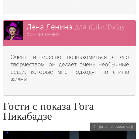
Лена Ленина
для
iLike.Today
бизнесвумен
Очень интересно познакомиться с его
творчеством, он делает очень необычные
вещи, которые мне подходят по стилю
жизни.
Гости с показа Гога
Никабадзе
фото: Габриель Саф