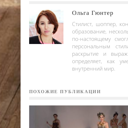
Ольга Гюнтер
Стилист, шоппер, ко
образование, нескол
по-настоящему смог
персональным стил
раскрытие и выраж
определяет, как у
внутренний мир.
ПОХОЖИЕ ПУБЛИКАЦИИ