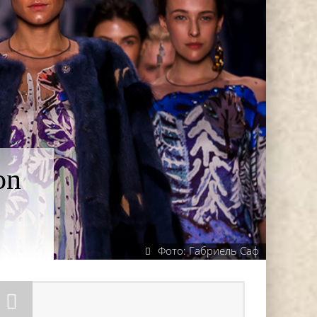
on
Фото: Габриель Саф