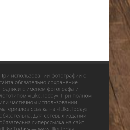
При использовании фотографий с
сайта обязательно сохранение
подписи с именем фотографа и
логотипом «iLike.Today». При полном
или частичном использовании
материалов ссылка на «iLike.Today»
обязательна. Для сетевых изданий
обязательна гиперссылка на сайт
«iLike.Today» — www.ilike.today