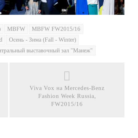
)
MBFW
MBFW FW2015/16
nd
Осень - Зима (Fall - Winter)
нтральный выставочный зал "Манеж"
Viva Vox на Mercedes-Benz
Fashion Week Russia,
FW2015/16