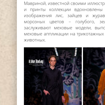
Мавриной, известной своими иллюстра
и принты коллекции вдохновлены
изображения лис, зайцев и жура
морозных цветов – голубого, зе
заслуживают меховые модели, выпо
меховые аппликации на трикотажных 
животных.
DJ НИККА ЛОРАК (NIKKA L
СТАЛА ХЕДЛАЙНЕРОМ ФЕСТ
АНАНДА 2024 Г.
Editor iLike.Today
15.07.2024