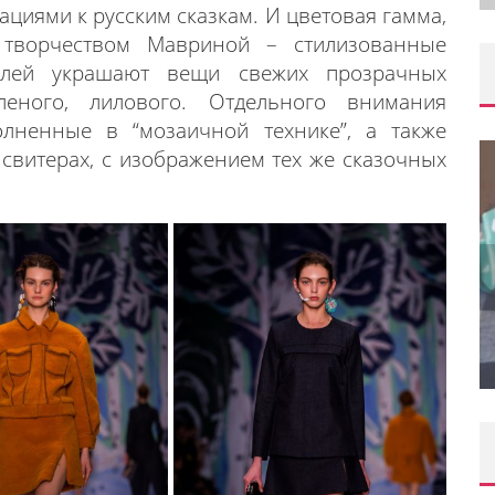
циями к русским сказкам. И цветовая гамма,
 творчеством Мавриной – стилизованные
влей украшают вещи свежих прозрачных
леного, лилового. Отдельного внимания
лненные в “мозаичной технике”, а также
свитерах, с изображением тех же сказочных
ORAK)
ИВАЛЯ
ШКОЛА ШЕФА: КУХНЯ НОВОГО
ВРЕМЕНИ 2026
Editor iLike.Today
09.06.2026