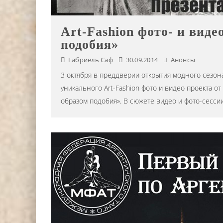
Editor iLike.Today
15.07.2024
Art-Fashion фото- и виде
подобия»
Габриель Саф
30.09.2014
Анонсы
3 октября в преддверии открытия модного сезона
уникального Art-Fashion фото и видео проекта о
образом подобия». В сюжете видео и фото-сессии