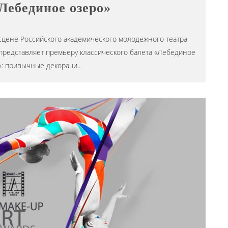
Лебединое озеро»
цене Российского академического молодежного театра
» представляет премьеру классического балета «Лебединое
»: привычные декораци
...