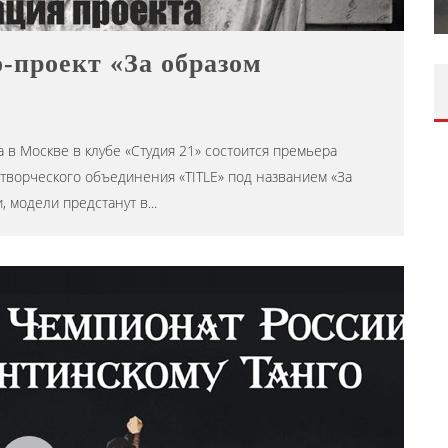
Editor iLike.Today
09.06.2026
о-проект «За образом
 в Москве в клубе «Студия 21» состоится премьера
т творческого объединения «TITLE» под названием «За
, модели предстанут в
...