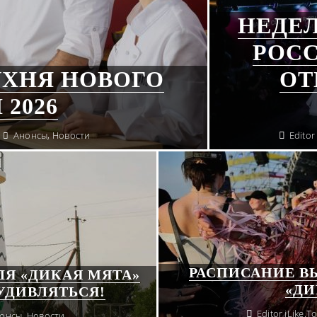
НЕДЕ
РОСС
УХНЯ НОВОГО
ОТ
2026
Анонсы
,
Новости
Editor
РАСПИСАНИЕ В
Я «ДИКАЯ МЯТА»
«ДИ
УДИВЛЯТЬСЯ!
Editor iLike.T
онсы
,
Новости