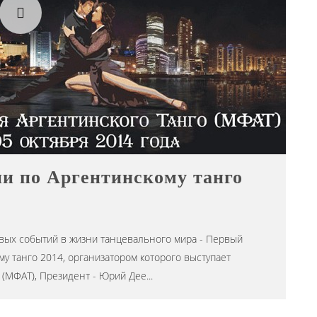
и по Аргентинскому танго
овых событий в жизни танцевального мира - Первый
 танго 2014, организатором которого выступает
(МФАТ), Президент - Юрий Дее
...