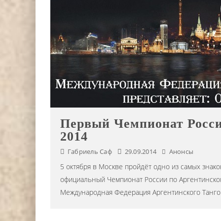
Первый Чемпионат Росси
2014
Габриель Саф
29.09.2014
Анонсы
5 октября в Москве пройдёт одно из самых знак
официальный Чемпионат России по Аргентинскому
Международная Федерация Аргентинского Танго 