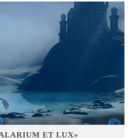
 «TALARIUM ET LUX»