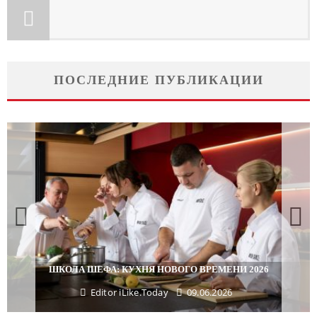
ПОСЛЕДНИЕ ПУБЛИКАЦИИ
ПОДАРКИ, КОТО
А: КУХНЯ НОВОГО ВРЕМЕНИ 2026
МА
tor iLike.Today
09.06.2026
Editor