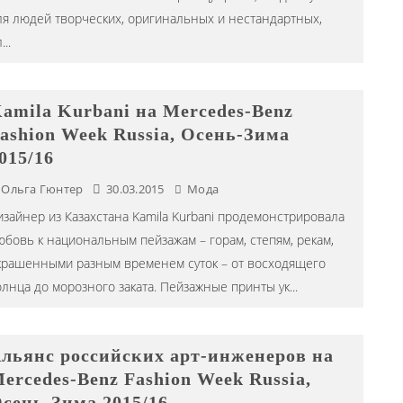
ля людей творческих, оригинальных и нестандартных,
л
...
amila Kurbani на Mercedes-Benz
ashion Week Russia, Осень-Зима
015/16
Ольга Гюнтер
30.03.2015
Мода
изайнер из Казахстана Kamila Kurbani продемонстрировала
юбовь к национальным пейзажам – горам, степям, рекам,
крашенными разным временем суток – от восходящего
олнца до морозного заката. Пейзажные принты ук
...
льянс российских aрт-инженеров на
ercedes-Benz Fashion Week Russia,
сень-Зима 2015/16