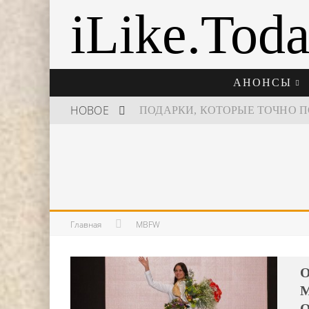
iLike.Tod
АНОНСЫ
НОВОЕ
ШКОЛА ШЕФА: КУХНЯ НОВОГО
Главная
MBFW
O
M
О