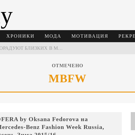
ay
ХРОНИКИ
МОДА
МОТИВАЦИЯ
РЕКР
ПОДАРКИ, КОТОРЫЕ ТОЧНО ПОРАДУЮТ БЛИЗКИХ В МАЙСКИЕ ПРАЗДНИКИ
В МОСКВЕ СОСТОЯЛСЯ ПЯТЫЙ СЕЗОН НЕДЕЛИ ВЫСОКОЙ МОДЫ РОССИИ
НЕДЕЛЯ ВЫСОКОЙ МОДЫ РОССИИ: НОВАЯ ГЛАВА ОТЕЧЕСТВЕННОГО КУТЮРА
ОТМЕЧЕНО
MBFW
 ВРЕМЕНИ 2026
FERA by Oksana Fedorova на
ercedes-Benz Fashion Week Russia,
сень-Зима 2015/16