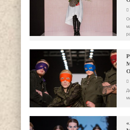
О
м
р
P
DJ НИККА ЛОРАК (NIKKA L
M
СТАЛА ХЕДЛАЙНЕРОМ ФЕСТ
О
АНАНДА 2024 Г.
Editor iLike.Today
15.07.2024
Д
м
«