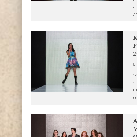
д
д
K
F
2
Д
л
о
с
А
M
О