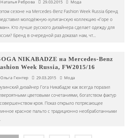
Наталья Реброва
29.03.2015
Мода
 этом сезоне на Mercedes-Benz Fashion Week Russia бренд
редставил молодёжную-хулиганскую коллекцию «Горе о
уман». Кто лучше русского дизайнера сделает одежду для
оссии? Бренд в очередной раз доказал нам, чт
...
OGA NIKABADZE на Mercedes-Benz
ashion Week Russia, FW2015/16
Ольга Гюнтер
29.03.2015
Мода
рузинский дизайнер Гога Никабадзе как всегда поразил
евероятными цветовыми сочетаниями, богатством фактур
 совершенством кроя. Показ открыло потрясающее
линное красное пальто с традиционно необработанными
.