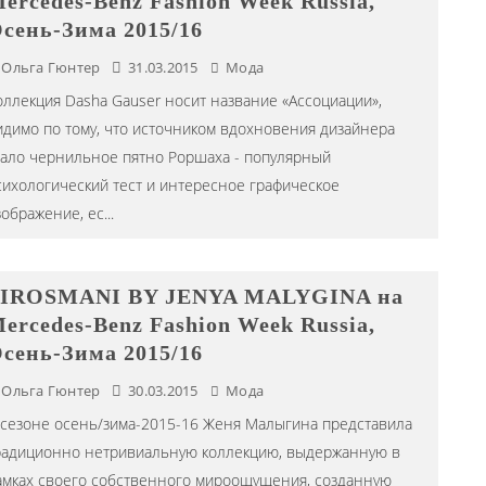
ercedes-Benz Fashion Week Russia,
сень-Зима 2015/16
Ольга Гюнтер
31.03.2015
Мода
оллекция Dasha Gauser носит название «Ассоциации»,
идимо по тому, что источником вдохновения дизайнера
тало чернильное пятно Роршаха - популярный
сихологический тест и интересное графическое
зображение, ес
...
IROSMANI BY JENYA MALYGINA на
ercedes-Benz Fashion Week Russia,
сень-Зима 2015/16
Ольга Гюнтер
30.03.2015
Мода
 сезоне осень/зима-2015-16 Женя Малыгина представила
радиционно нетривиальную коллекцию, выдержанную в
амках своего собственного мироощущения, созданную