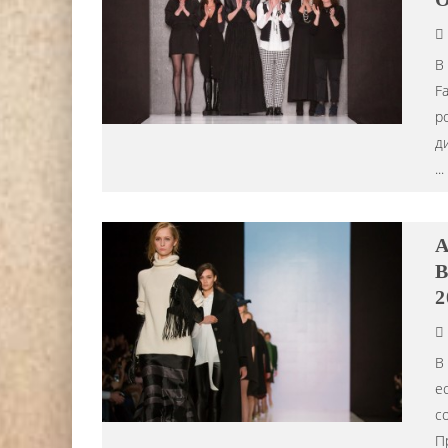
В
F
р
д
...
A
B
2
В
е
с
П