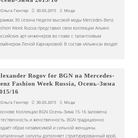
Ольга Гюнтер
30.03.2015
Мода
 рамках 30 сезона Недели высокой моды Mercedes-Benz
ashion Week Russia представил свои коллекции Альянс
оссийских арт-инженеров во главе с талантливым
изайнером Леной Карнауховой. В состав «Альянса» входят
lexander Rogov for BGN на Mercedes-
enz Fashion Week Russia, Осень-Зима
015/16
Ольга Гюнтер
30.03.2015
Мода
 основе Коллекции BGN Осень-Зима 15-16 заложена
стественность и женственность. BGN традиционно
оздаёт образ независимой и сильной женщины.
риталенные силуэты дополняет структурированный крой,