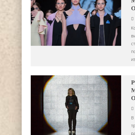
M
О
К
в
с
п
и
P
M
О
В
т
р