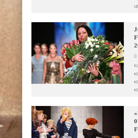
ц
J
F
2
Ко
ко
к
к
«
0
F