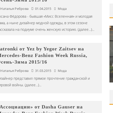
Наталья Реброва
01.04.2015
Мода
ксана Фёдорова - бывшая «Мисс Вселенная» и молодая
ама, а ныне дизайнер модной одежды, в этом сезоне
ассказала на подиуме очень женскую историю. (далее…)
...
atronki от Yez by Yegor Zaitsev на
ORAK)
ercedes-Benz Fashion Week Russia,
ИВАЛЯ
ШКОЛА ШЕФА: КУХНЯ НОВОГО
сень-Зима 2015/16
ВРЕМЕНИ 2026
Наталья Реброва
31.03.2015
Мода
Editor iLike.Today
09.06.2026
изайнер представил прямое прочтение гражданской и
ировой войны. (далее…)
...
Ассоциации» от Dasha Gauser на