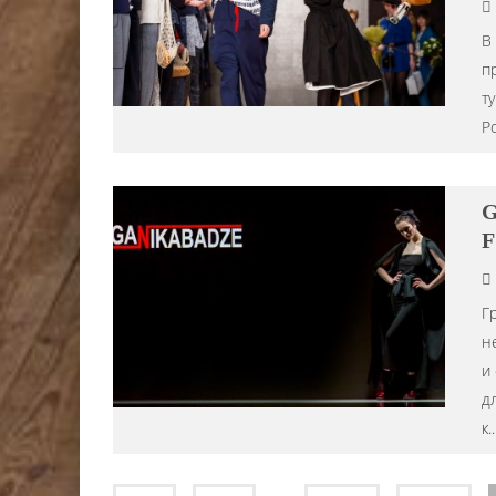
В
п
т
Р
G
F
Г
н
и
д
к
..