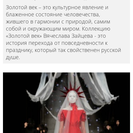
Золотой век – это культурное явление и
блаженное состояние человечества,
жившего в гармонии с природой, самим
собой и окружающим миром. Коллекцию
«Золотой век» Вячеслава Зайцева - это
история перехода от повседневности к
празднику, который так свойственен русской
душе.