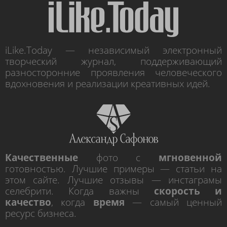
iLike.Today — независимый электронный
творческий журнал, поддерживающий
разносторонние проявления человеческого
вдохновения и реализации креативных идей.
Качественные
фото с
мгновенной
готовностью. Лучшие примеры — статьи на
этом сайте. Лучшие отзывы — инстаграмы
селебрити. Когда важны
скорость и
качество
, когда
время
— самый ценный
ресурс бизнеса.