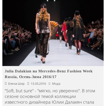
Julia Dalakian на Mercedes-Benz Fashion Week
Russia, Осень-Зима 2016/17
Елена Шер
13.03.2016
Мода
"Soft, but sure" - "мягко, но уверенно". В этом
сезоне основной темой коллекции
известного дизайнера Юлии Далакян стала