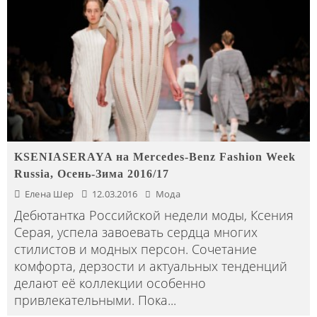
KSENIASERAYA на Mercedes-Benz Fashion Week
Russia, Осень-Зима 2016/17
Елена Шер
12.03.2016
Мода
Дебютантка Российской недели моды, Ксения
Серая, успела завоевать сердца многих
стилистов и модных персон. Сочетание
комфорта, дерзости и актуальных тенденций
делают её коллекции особенно
привлекательными. Пока
...