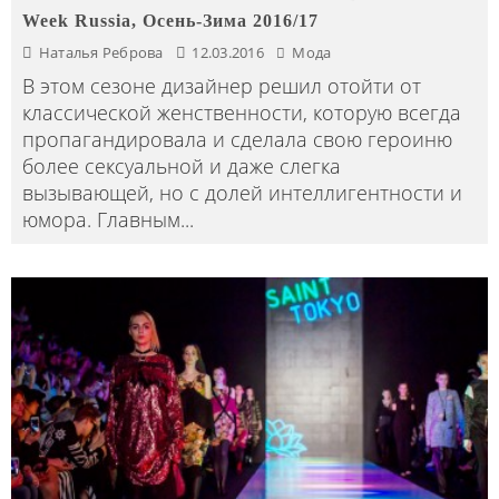
Week Russia, Осень-Зима 2016/17
Наталья Реброва
12.03.2016
Мода
В этом сезоне дизайнер решил отойти от
классической женственности, которую всегда
пропагандировала и сделала свою героиню
более сексуальной и даже слегка
вызывающей, но с долей интеллигентности и
юмора. Главным
...