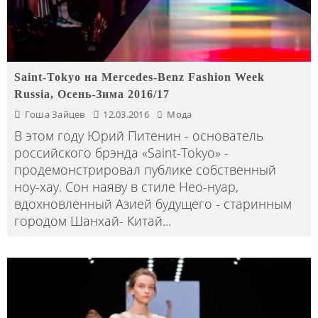
Saint-Tokyo на Mercedes-Benz Fashion Week
Russia, Осень-Зима 2016/17
Гоша Зайцев
12.03.2016
Мода
В этом году Юрий Питенин - основатель
российского брэнда «Saint-Tokyo» -
продемонстрировал публике собственный
ноу-хау. Сон наяву в стиле Нео-нуар,
вдохновленный Азией будущего - старинным
городом Шанхай- Китай
...