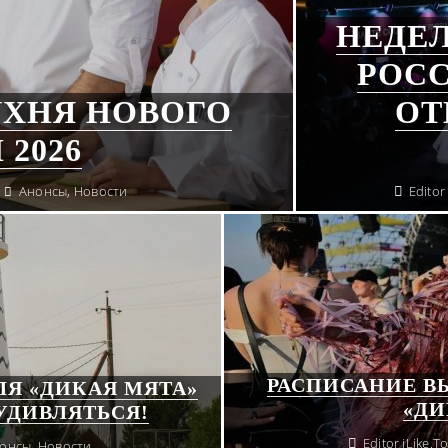
НЕДЕ
РОСС
УХНЯ НОВОГО
ОТ
2026
Анонсы
,
Новости
Editor
РАСПИСАНИЕ В
Я «ДИКАЯ МЯТА»
«ДИ
УДИВЛЯТЬСЯ!
Editor iLike.T
онсы
,
Новости