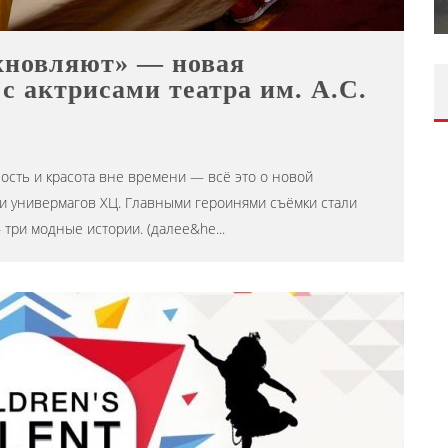
Editor iLike.Today
09.06.2026
хновляют» — новая
 актрисами театра им. А.С.
сть и красота вне времени — всё это о новой
 и универмагов ХЦ. Главными героинями съёмки стали
— три модные истории. (далее&he
...