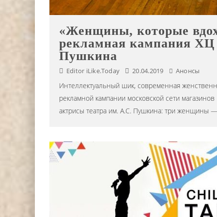
Editor iLike.Today
15.07.2024
«Женщины, которые вдо
рекламная кампания ХЦ с
Пушкина
Editor iLike.Today
20.04.2019
Анонсы
Интеллектуальный шик, современная женственно
рекламной кампании московской сети магазинов
актрисы театра им. А.С. Пушкина: три женщины 