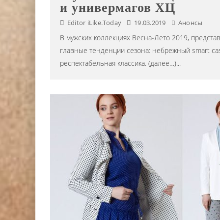
и универмагов ХЦ
Editor iLike.Today
19.03.2019
Анонсы
В мужских коллекциях Весна-Лето 2019, предст
главные тенденции сезона: небрежный smart cas
респектабельная классика. (далее…)
...