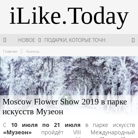
iLike.Today
НОВОЕ
ПОДАРКИ, КОТОРЫЕ ТОЧНО ПОРАДУЮТ БЛИЗКИХ В МАЙСКИЕ ПРАЗДНИКИ
Главная
Анонсы
В МОСКВЕ СОСТОЯЛСЯ ПЯТЫЙ СЕЗОН НЕДЕЛИ ВЫСОКОЙ МОДЫ РОССИИ
НЕДЕЛЯ ВЫСОКОЙ МОДЫ РОССИИ: НОВАЯ ГЛАВА ОТЕЧЕСТВЕННОГО КУТЮРА
ШКОЛА ШЕФА: КУХНЯ НОВОГО ВРЕМЕНИ 2026
Moscow Flower Show 2019 в парке
искусств Музеон
С
10 июля по 21 июля
в парке искусств
«Музеон»
пройдёт VIII Международный