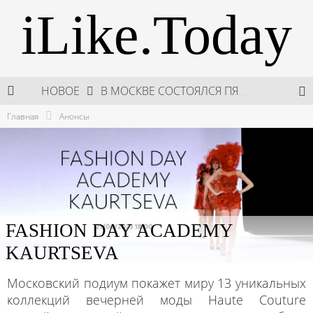
iLike.Today
НОВОЕ
В МОСКВЕ СОСТОЯЛСЯ ПЯТЫЙ СЕЗОН НЕДЕЛИ ВЫСОКОЙ МОДЫ РОССИИ
Главная
Анонсы
НЕДЕЛЯ ВЫСОКОЙ МОДЫ РОССИИ: НОВАЯ ГЛАВА ОТЕЧЕСТВЕННОГО КУТЮРА
ШКОЛА ШЕФА: КУХНЯ НОВОГО ВРЕМЕНИ 2026
ПОДАРКИ, КОТОРЫЕ ТОЧНО ПОРАДУЮТ БЛИЗКИХ В МАЙСКИЕ ПРАЗДНИКИ
FASHION DAY ACADEMY
KAURTSEVA
Московский подиум покажет миру 13 уникальных
коллекций вечерней моды Haute Couture