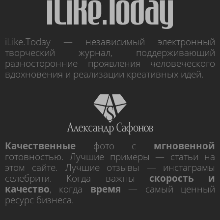
iLike.Today — независимый электронный
творческий журнал, поддерживающий
разносторонние проявления человеческого
вдохновения и реализации креативных идей.
Качественные
фото с
мгновенной
готовностью. Лучшие примеры — статьи на
этом сайте. Лучшие отзывы — инстаграмы
селебрити. Когда важны
скорость и
качество
, когда
время
— самый ценный
ресурс бизнеса.