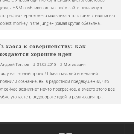
дежды H&M опубликовал на своём сайте рекламную
отографию чернокожего мальчика в толстовке с надписью
oolest monkey in the jungle» (самая крутая обезьяна
...
з хаоса к совершенству: как
ождаются хорошие идеи
Андрей Теплов
01.02.2018
Мотивация
так, у вас новый проект! Шквал мыслей и желаний
аполнили сознание, вы в радостном предвкушении, что
от сейчас возникнет нечто прекрасное, а вместо этого всё
лубже утопаете в водовороте идей, а реализация пр
...