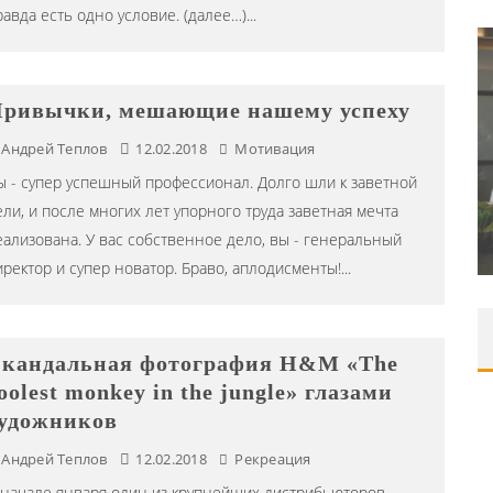
равда есть одно условие. (далее…)
...
ривычки, мешающие нашему успеху
DJ НИККА ЛОРАК (NIKKA LORAK)
Андрей Теплов
12.02.2018
Мотивация
СТАЛА ХЕДЛАЙНЕРОМ ФЕСТИВАЛЯ
ы - супер успешный профессионал. Долго шли к заветной
АНАНДА 2024 Г.
ели, и после многих лет упорного труда заветная мечта
еализована. У вас собственное дело, вы - генеральный
Editor iLike.Today
15.07.2024
иректор и супер новатор. Браво, аплодисменты!
...
кандальная фотография H&M «The
oolest monkey in the jungle» глазами
удожников
Андрей Теплов
12.02.2018
Рекреация
 начале января один из крупнейших дистрибьюторов