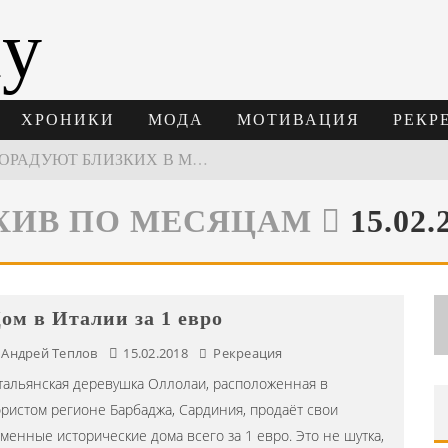
ay
ХРОНИКИ
МОДА
МОТИВАЦИЯ
РЕКР
ПОДАРКИ, КОТОРЫЕ ТОЧНО ПОРАДУЮТ БЛИЗКИХ В МАЙСКИЕ ПРАЗДНИКИ
В МОСКВЕ СОСТОЯЛСЯ ПЯТЫЙ СЕЗОН НЕДЕЛИ ВЫСОКОЙ МОДЫ РОССИИ
ХИВ ПО МЕСЯЦАМ
15.02.
НЕДЕЛЯ ВЫСОКОЙ МОДЫ РОССИИ: НОВАЯ ГЛАВА ОТЕЧЕСТВЕННОГО КУТЮРА
 ВРЕМЕНИ 2026
ом в Италии за 1 евро
Андрей Теплов
15.02.2018
Рекреация
тальянская деревушка Оллолаи, расположенная в
ористом регионе Барбаджа, Сардиния, продаёт свои
аменные исторические дома всего за 1 евро. Это не шутка,