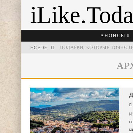
iLike.Tod
АНОНСЫ
НОВОЕ
АР
ШКОЛА ШЕФА: КУХНЯ НОВОГО
Д
И
г
к