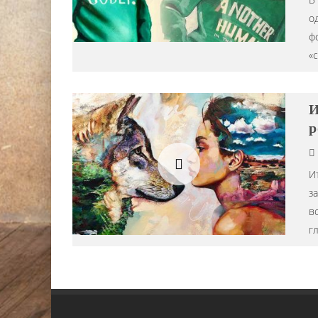
о
ф
«c
И
р
И
з
в
г