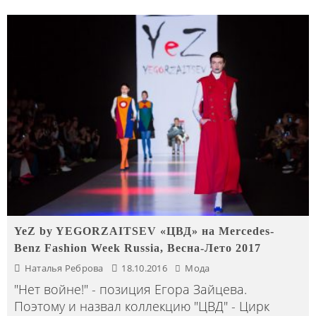
YeZ by YEGORZAITSEV «ЦВД» на Mercedes-
Benz Fashion Week Russia, Весна-Лето 2017
Наталья Реброва
18.10.2016
Мода
"Нет войне!" - позиция Егора Зайцева.
Поэтому и назвал коллекцию "ЦВД" - Цирк