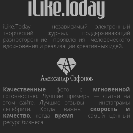
iLike.Today — независимый электронный
творческий журнал, поддерживающий
разносторонние проявления человеческого
вдохновения и реализации креативных идей.
Качественные
фото с
мгновенной
готовностью. Лучшие примеры — статьи на
этом сайте. Лучшие отзывы — инстаграмы
селебрити. Когда важны
скорость и
качество
, когда
время
— самый ценный
ресурс бизнеса.