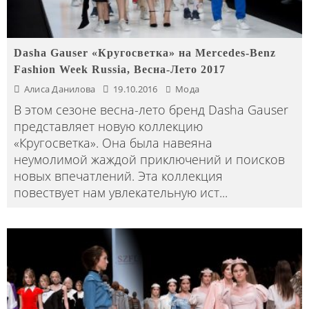
Dasha Gauser «Кругосветка» на Mercedes-Benz
Fashion Week Russia, Весна-Лето 2017
Алиса Данилова
19.10.2016
Мода
В этом сезоне весна-лето бренд Dasha Gauser
представляет новую коллекцию
«Кругосветка». Она была навеяна
неумолимой жаждой приключений и поисков
новых впечатлений. Эта коллекция
повествует нам увлекательную ист
...