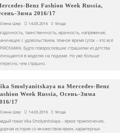
ercedes-Benz Fashion Week Russia,
сень-Зима 2016/17
Елена Шер
14.03.2016
Мода
агадочность, таинственность, мрачность, напряжение,
раничащее с удовольствием, тёмное время суток – это всё
 PIROSMANI. Будто повзрослевшие страшилки из детства
оплощаются в моделях на подиуме. Но уже больше
нтересно, чем страшно.
ika Smolyanitskaya на Mercedes-Benz
ashion Week Russia, Осень-Зима
016/17
Елена Шер
14.03.2016
Мода
аждый показ Vika Smolyanitskaya – яркое приключение,
адорная история со множеством ярких, характерных