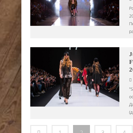
Р
2
П
р
J
F
2
"S
о
Д
(
1
2
3
4