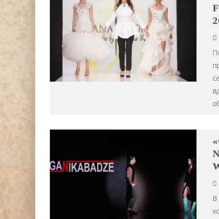
F
2
П
п
с
в
о
«
N
W
В
х