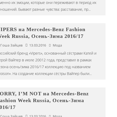
менно их эмоции, которые они переживают в период их
тношений. Бывают разные чувства: расставание, пр
...
IPERS на Mercedes-Benz Fashion
eek Russia, Осень-Зима 2016/17
Гоша Зайцев
13.03.2016
Мода
оссийский бренд «Vipers», основанный сёстрами Катей и
ерой Вайпер в июле 20012 года, представил в рамках
езона осень/зима 2016/17 коллекцию под названием
Poison». На создание коллекции сёстры Вайпер были
...
ORRY, I’M NOT на Mercedes-Benz
ashion Week Russia, Осень-Зима
016/17
Гоша Зайцев
13.03.2016
Мода