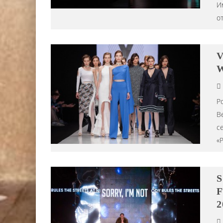
И
о
V
W
Р
В
с
«
S
F
2