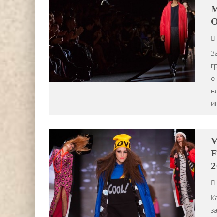
M
О
З
г
о
в
и
V
F
2
К
з