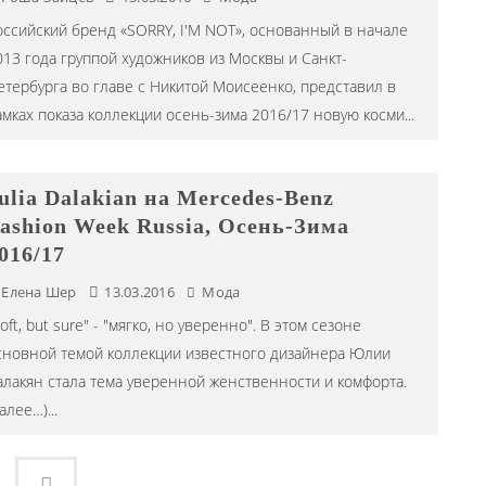
оссийский бренд «SORRY, I'M NOT», основанный в начале
013 года группой художников из Москвы и Санкт-
етербурга во главе с Никитой Моисеенко, представил в
амках показа коллекции осень-зима 2016/17 новую косми
...
ulia Dalakian на Mercedes-Benz
ashion Week Russia, Осень-Зима
016/17
Елена Шер
13.03.2016
Мода
oft, but sure" - "мягко, но уверенно". В этом сезоне
сновной темой коллекции известного дизайнера Юлии
алакян стала тема уверенной женственности и комфорта.
далее…)
...