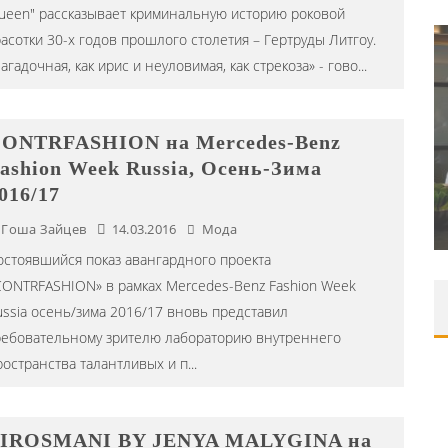
ueen" рассказывает криминальную историю роковой
расотки 30-х годов прошлого столетия – Гертруды Литгоу.
агадочная, как ирис и неуловимая, как стрекоза» - гово
...
LORAK)
ONTRFASHION на Mercedes-Benz
ТИВАЛЯ
ШКОЛА ШЕФА: КУХНЯ НОВОГО
ashion Week Russia, Осень-Зима
ВРЕМЕНИ 2026
016/17
24
Editor iLike.Today
09.06.2026
Гоша Зайцев
14.03.2016
Мода
остоявшийся показ авангардного проекта
CONTRFASHION» в рамках Mercedes-Benz Fashion Week
ussia осень/зима 2016/17 вновь представил
ребовательному зрителю лабораторию внутреннего
ространства талантливых и п
...
IROSMANI BY JENYA MALYGINA на