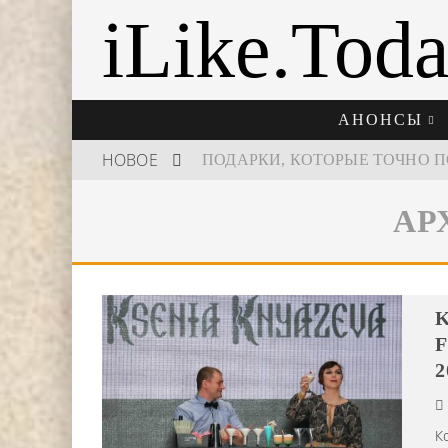
iLike.Tod
АНОНСЫ
НОВОЕ
АР
ШКОЛА ШЕФА: КУХНЯ НОВОГО
K
F
2
К