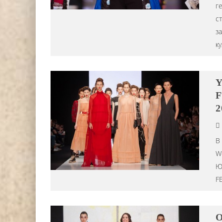
г
ст
з
к
Y
F
2
В
W
Ю
F
O