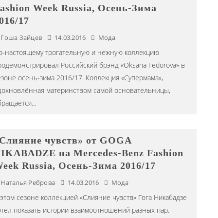
ashion Week Russia, Осень-Зима
016/17
Гоша Зайцев
14.03.2016
Мода
о-настоящему трогательную и нежную коллекцию
родемонстрировал Российский брэнд «Oksana Fedorova» в
езоне осень-зима 2016/17. Коллекция «Супермама»,
дохновлённая материнством самой основательницы,
бращается
...
Слияние чувств» от GOGA
IKABADZE на Mercedes-Benz Fashion
eek Russia, Осень-Зима 2016/17
Наталья Реброва
14.03.2016
Мода
 этом сезоне коллекцией «Слияние чувств» Гога Никабадзе
отел показать истории взаимоотношений разных пар.