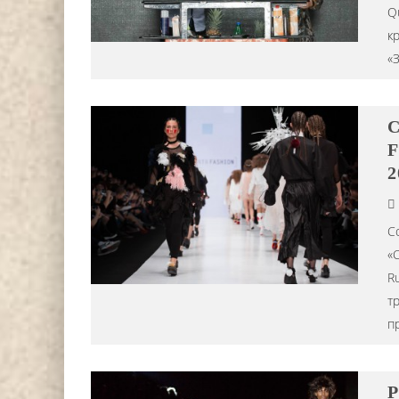
Q
к
«З
DJ НИККА ЛОРАК (NIKKA 
C
СТАЛА ХЕДЛАЙНЕРОМ ФЕС
F
АНАНДА 2024 Г.
2
Editor iLike.Today
15.07.20
С
«
R
т
п
P