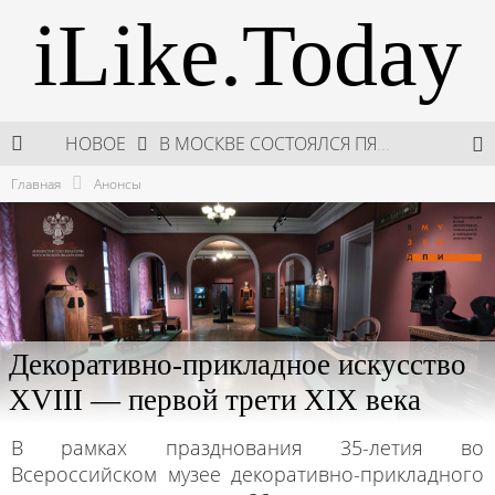
iLike.Today
НОВОЕ
В МОСКВЕ СОСТОЯЛСЯ ПЯТЫЙ СЕЗОН НЕДЕЛИ ВЫСОКОЙ МОДЫ РОССИИ
Главная
Анонсы
НЕДЕЛЯ ВЫСОКОЙ МОДЫ РОССИИ: НОВАЯ ГЛАВА ОТЕЧЕСТВЕННОГО КУТЮРА
ШКОЛА ШЕФА: КУХНЯ НОВОГО ВРЕМЕНИ 2026
ПОДАРКИ, КОТОРЫЕ ТОЧНО ПОРАДУЮТ БЛИЗКИХ В МАЙСКИЕ ПРАЗДНИКИ
Декоративно-прикладное искусство
XVIII — первой трети XIX века
В рамках празднования 35-летия во
Всероссийском музее декоративно-прикладного