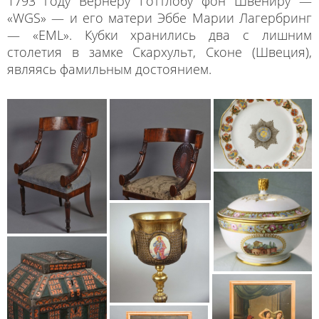
1793 году Вернеру Готтлобу фон Швениру —
«WGS» — и его матери Эббе Марии Лагербринг
— «EML». Кубки хранились два с лишним
столетия в замке Скархульт, Сконе (Швеция),
являясь фамильным достоянием.