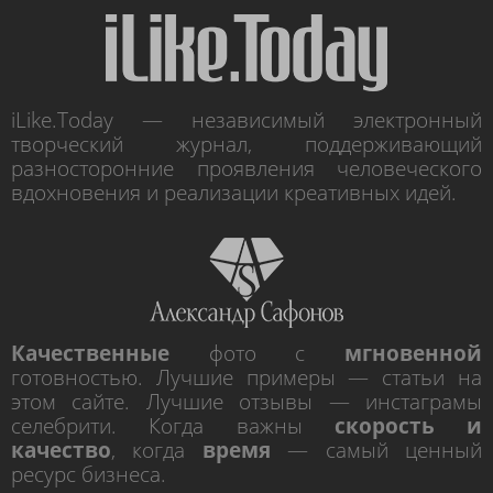
iLike.Today — независимый электронный
творческий журнал, поддерживающий
разносторонние проявления человеческого
вдохновения и реализации креативных идей.
Качественные
фото с
мгновенной
готовностью. Лучшие примеры — статьи на
этом сайте. Лучшие отзывы — инстаграмы
селебрити. Когда важны
скорость и
качество
, когда
время
— самый ценный
ресурс бизнеса.